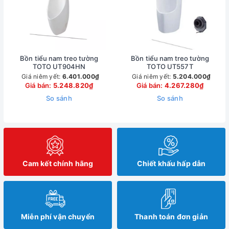
Bồn tiểu nam treo tường
Bồn tiểu nam treo tường
TOTO UT904HN
TOTO UT557T
Giá niêm yết:
6.401.000₫
Giá niêm yết:
5.204.000₫
Giá bán:
5.248.820₫
Giá bán:
4.267.280₫
So sánh
So sánh
Cam kết chính hãng
Chiết khấu hấp dẫn
Miễn phí vận chuyển
Thanh toán đơn giản