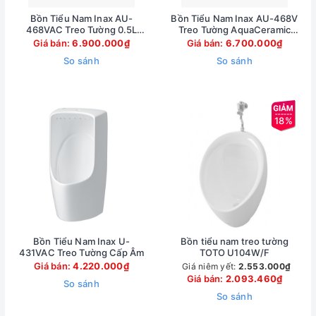
Bồn Tiểu Nam Inax AU-
Bồn Tiểu Nam Inax AU-468V
468VAC Treo Tường 0.5L
Treo Tường AquaCeramic
Cấp Âm
0.5L
Giá bán:
6.900.000₫
Giá bán:
6.700.000₫
So sánh
So sánh
18%
Bồn Tiểu Nam Inax U-
Bồn tiểu nam treo tường
431VAC Treo Tường Cấp Âm
TOTO U104W/F
Giá bán:
4.220.000₫
Giá niêm yết:
2.553.000₫
Giá bán:
2.093.460₫
So sánh
So sánh