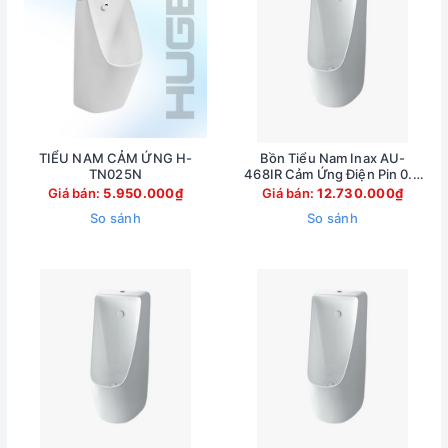
TIỂU NAM CẢM ỨNG H-
Bồn Tiểu Nam Inax AU-
TN025N
468IR Cảm Ứng Điện Pin 0.5
Lít Tiết Kiệm Nước
Giá bán:
5.950.000₫
Giá bán:
12.730.000₫
So sánh
So sánh