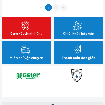
2
»
«
1
Cam kết chính hãng
Chiết khấu hấp dẫn
Miễn phí vận chuyển
Thanh toán đơn giản