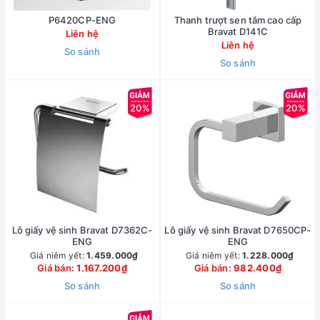
P6420CP-ENG
Thanh trượt sen tắm cao cấp
Bravat D141C
Liên hệ
Liên hệ
So sánh
So sánh
20%
20%
Lô giấy vệ sinh Bravat D7362C-
Lô giấy vệ sinh Bravat D7650CP-
ENG
ENG
Giá niêm yết:
1.459.000₫
Giá niêm yết:
1.228.000₫
Giá bán:
1.167.200₫
Giá bán:
982.400₫
So sánh
So sánh