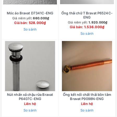
Móc áo Bravat D7341C-ENG
Ống thải chữ T Bravat P6524C-
ENG
Giá niêm yết:
660.000₫
Giá niêm yết:
1.920.000₫
Giá bán:
528.000₫
Giá bán:
1.536.000₫
So sánh
So sánh
Nút nhấn xả chậu rửa Bravat
Ống kết nối chất thải bồn tắm
P6407C-ENG
Bravat P9098N-ENG
Liên hệ
Liên hệ
So sánh
So sánh