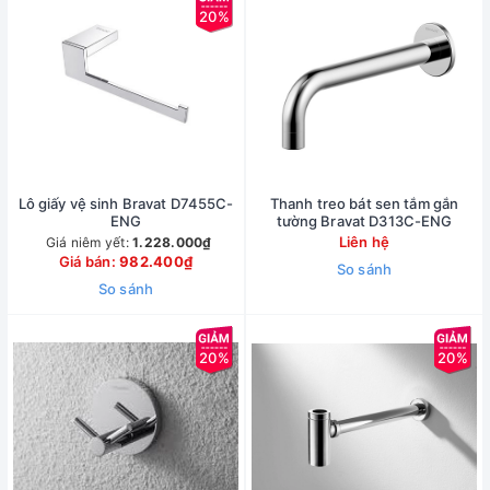
20%
Lô giấy vệ sinh Bravat D7455C-
Thanh treo bát sen tắm gắn
ENG
tường Bravat D313C-ENG
Liên hệ
Giá niêm yết:
1.228.000₫
Giá bán:
982.400₫
So sánh
So sánh
20%
20%