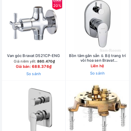
20%
Van góc Bravat D521CP-ENG
Bồn tắm gắn sẵn ＆ Bộ trang trí
vòi hoa sen Bravat
Giá niêm yết:
860.470₫
FB848238CP-2-RUS
Liên hệ
Giá bán:
688.376₫
So sánh
So sánh