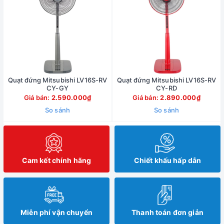
Quạt đứng Mitsubishi LV16S-RV
Quạt đứng Mitsubishi LV16S-RV
CY-GY
CY-RD
Giá bán:
2.590.000₫
Giá bán:
2.890.000₫
So sánh
So sánh
Cam kết chính hãng
Chiết khấu hấp dẫn
Miễn phí vận chuyển
Thanh toán đơn giản