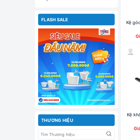
FLASH SALE
Kệ gó
G
Kệ kh
THƯƠNG HIỆU
Gi