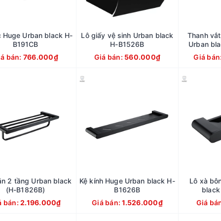
c Huge Urban black H-
Lô giấy vệ sinh Urban black
Thanh vắt
B191CB
H-B1526B
Urban bl
iá bán:
766.000₫
Giá bán:
560.000₫
Giá bán
ăn 2 tầng Urban black
Kệ kính Huge Urban black H-
Lô xà bô
(H-B1826B)
B1626B
blac
á bán:
2.196.000₫
Giá bán:
1.526.000₫
Giá bá