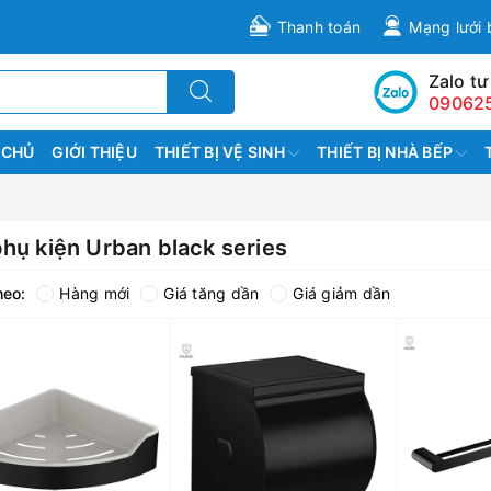
Thanh toán
Mạng lưới 
Zalo tư
09062
 CHỦ
GIỚI THIỆU
THIẾT BỊ VỆ SINH
THIẾT BỊ NHÀ BẾP
hụ kiện Urban black series
heo:
Hàng mới
Giá tăng dần
Giá giảm dần