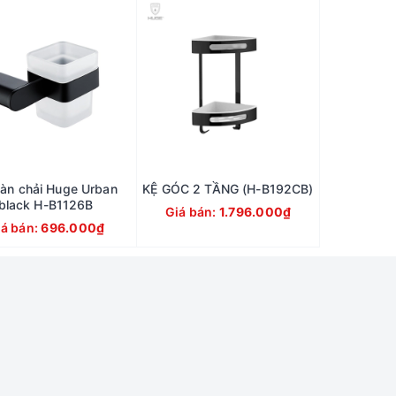
bàn chải Huge Urban
KỆ GÓC 2 TẦNG (H-B192CB)
black H-B1126B
Giá bán:
1.796.000₫
iá bán:
696.000₫