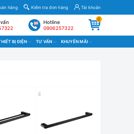
bán hàng
Kiểm tra đơn hàng
Tài khoản
0
 vấn
Hotline
57322
0906257322
THIẾT BỊ ĐIỆN
TƯ VẤN
KHUYẾN MÃI