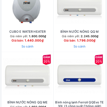
CUBO E WATER HEATER
BÌNH NƯỚC NÓNG QQ M
Giá niêm yết:
1.800.000₫
Giá niêm yết:
2.245.000₫
Giá bán:
1.440.000₫
Giá bán:
1.796.000₫
So sánh
So sánh
20%
20%
BÌNH NƯỚC NÓNG QQ ME
Bình nóng lạnh Ferroli QQEvo TE
30L (3 công suất Chống giật)
Giá niêm yết:
1.950.000₫