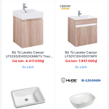
Bộ Tủ Lavabo Caesar
Bộ Tủ Lavabo Caesar
LF5263/EH05263AW7V Treo
LF5017/EH05017APV
Tường 480x450 mm
Giá bán:
4.417.000₫
Giá bán:
7.657.000₫
So sánh
So sánh