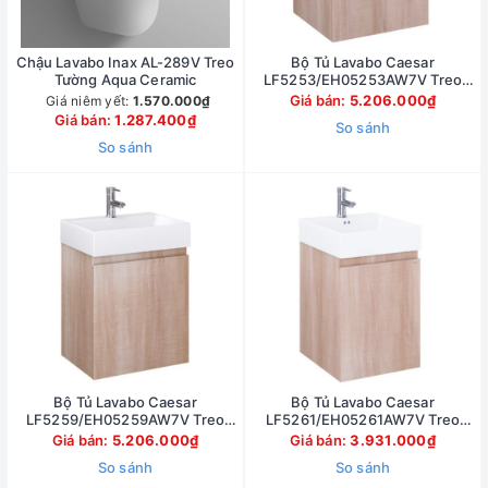
Chậu Lavabo Inax AL-289V Treo
Bộ Tủ Lavabo Caesar
Tường Aqua Ceramic
LF5253/EH05253AW7V Treo
Tường 500x450mm
Giá bán:
5.206.000₫
Giá niêm yết:
1.570.000₫
Giá bán:
1.287.400₫
So sánh
So sánh
Bộ Tủ Lavabo Caesar
Bộ Tủ Lavabo Caesar
LF5259/EH05259AW7V Treo
LF5261/EH05261AW7V Treo
Tường 500x380 mm
Tường 450x420mm
Giá bán:
5.206.000₫
Giá bán:
3.931.000₫
So sánh
So sánh