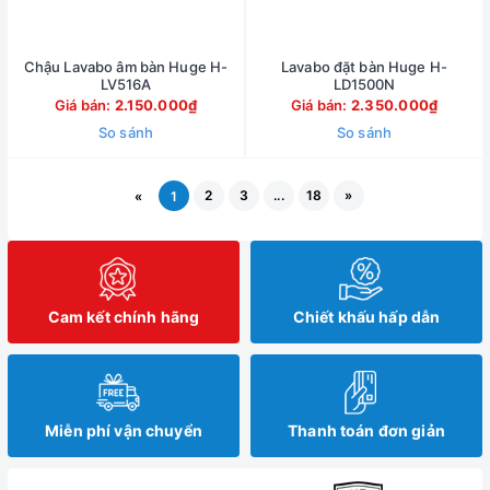
Chậu Lavabo âm bàn Huge H-
Lavabo đặt bàn Huge H-
LV516A
LD1500N
Giá bán:
2.150.000₫
Giá bán:
2.350.000₫
So sánh
So sánh
2
3
...
18
»
«
1
Cam kết chính hãng
Chiết khấu hấp dẫn
Miễn phí vận chuyển
Thanh toán đơn giản