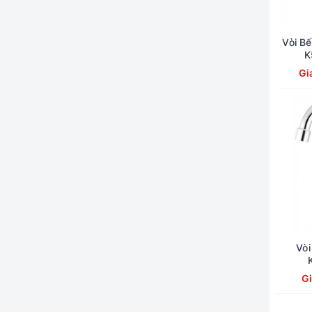
Vòi B
K
Gi
Vò
G