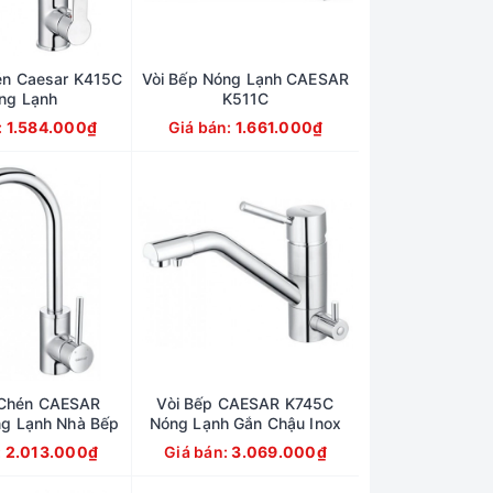
én Caesar K415C
Vòi Bếp Nóng Lạnh CAESAR
ng Lạnh
K511C
:
1.584.000₫
Giá bán:
1.661.000₫
 Chén CAESAR
Vòi Bếp CAESAR K745C
g Lạnh Nhà Bếp
Nóng Lạnh Gắn Chậu Inox
:
2.013.000₫
Giá bán:
3.069.000₫