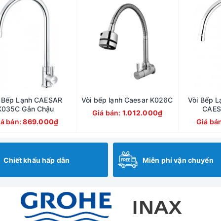
i Bếp Lạnh CAESAR
Vòi bếp lạnh Caesar K026C
Vòi Bếp 
K035C Gắn Chậu
CAES
Giá bán:
1.012.000₫
iá bán:
869.000₫
Giá bá
Chiết khấu hấp dẫn
Miễn phí vận chuyển