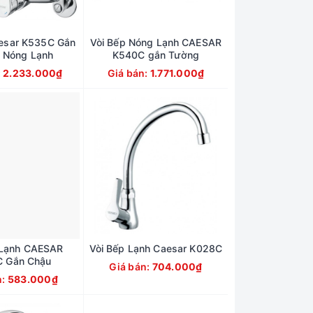
aesar K535C Gắn
Vòi Bếp Nóng Lạnh CAESAR
 Nóng Lạnh
K540C gắn Tường
:
2.233.000₫
Giá bán:
1.771.000₫
 Lạnh CAESAR
Vòi Bếp Lạnh Caesar K028C
 Gắn Chậu
Giá bán:
704.000₫
n:
583.000₫