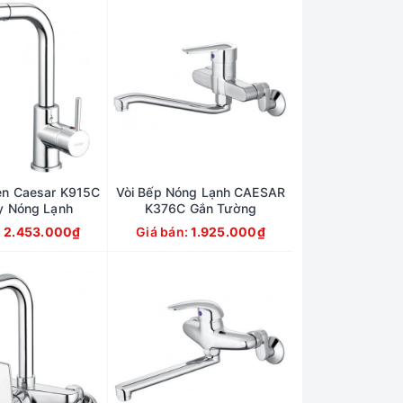
én Caesar K915C
Vòi Bếp Nóng Lạnh CAESAR
y Nóng Lạnh
K376C Gắn Tường
:
2.453.000₫
Giá bán:
1.925.000₫