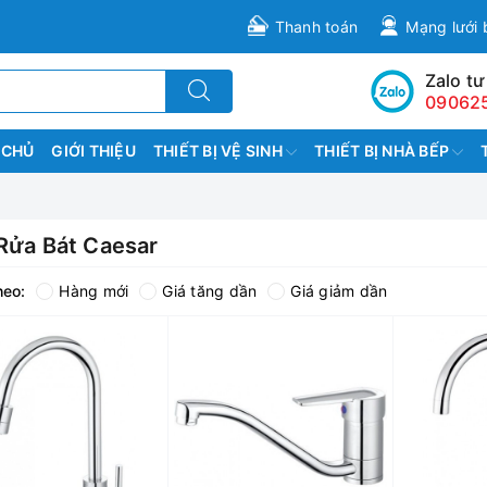
Thanh toán
Mạng lưới 
Zalo tư
09062
 CHỦ
GIỚI THIỆU
THIẾT BỊ VỆ SINH
THIẾT BỊ NHÀ BẾP
 Rửa Bát Caesar
heo:
Hàng mới
Giá tăng dần
Giá giảm dần