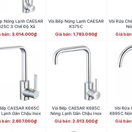
ếp Nóng Lạnh CAESAR
Vòi Bếp Nóng Lạnh CAESAR
Vòi Rửa Ch
325C 3 Chế Độ Xả
K375C
Nó
á bán:
3.014.000₫
Giá bán:
1.793.000₫
Giá bán
 Bếp CAESAR K665C
Vòi Bếp CAESAR K685C
Vòi Rửa
 Lạnh Gắn Chậu Inox
Nóng Lạnh Gắn Chậu Inox
K695C Nón
á bán:
2.607.000₫
Giá bán:
2.013.000₫
Giá bán