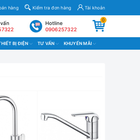
bán hàng
Kiểm tra đơn hàng
Tài khoản
0
 vấn
Hotline
57322
0906257322
THIẾT BỊ ĐIỆN
TƯ VẤN
KHUYẾN MÃI