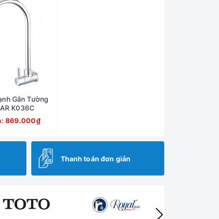
Lạnh Gắn Tường
AR K036C
n:
869.000₫
Thanh toán đơn giản