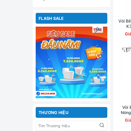
FLASH SALE
Vòi B
K
Gi
Vòi
THƯƠNG HIỆU
Nóng
Gi