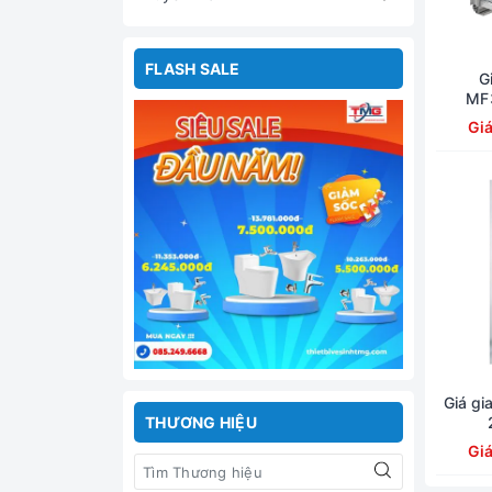
FLASH SALE
G
MF
Gi
Giá gi
THƯƠNG HIỆU
Gi