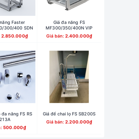
 năng Faster
Giá đa năng FS
0/300/400 SDN
MF300/350/400N VIP
:
2.850.000₫
Giá bán:
2.400.000₫
o đa năng FS RS
Giá để chai lọ FS SB200S
213A
Giá bán:
2.200.000₫
n:
500.000₫