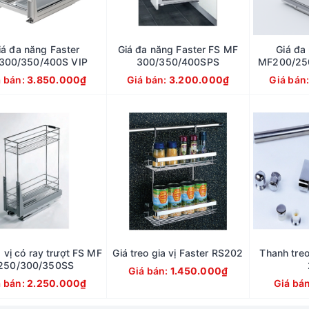
iá đa năng Faster
Giá đa năng Faster FS MF
Giá đa
300/350/400S VIP
300/350/400SPS
MF200/25
á bán:
3.850.000₫
Giá bán:
3.200.000₫
Giá bán
a vị có ray trượt FS MF
Giá treo gia vị Faster RS202
Thanh tre
250/300/350SS
Giá bán:
1.450.000₫
á bán:
2.250.000₫
Giá bá