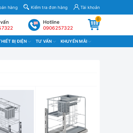
bán hàng
Kiểm tra đơn hàng
Tài khoản
0
 vấn
Hotline
57322
0906257322
THIẾT BỊ ĐIỆN
TƯ VẤN
KHUYẾN MÃI