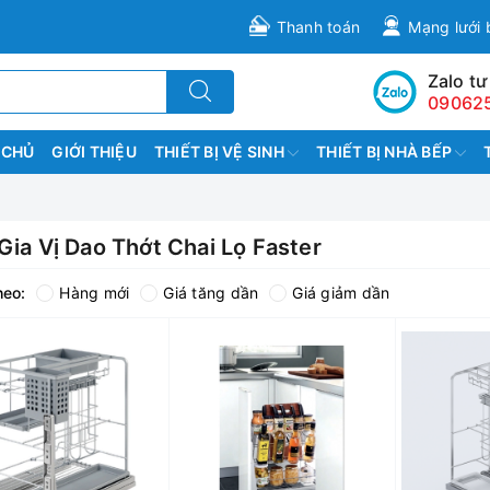
Thanh toán
Mạng lưới 
Zalo tư
09062
 CHỦ
GIỚI THIỆU
THIẾT BỊ VỆ SINH
THIẾT BỊ NHÀ BẾP
Gia Vị Dao Thớt Chai Lọ Faster
heo:
Hàng mới
Giá tăng dần
Giá giảm dần