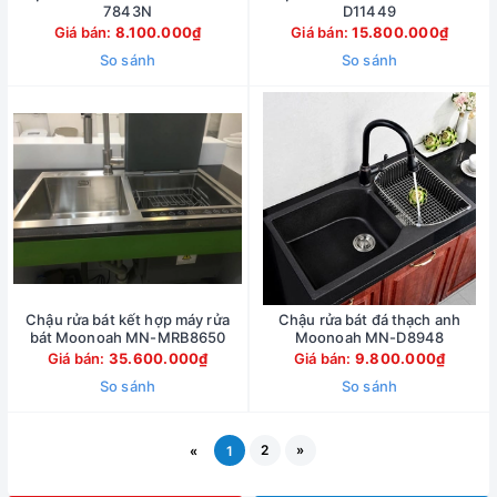
7843N
D11449
Giá bán:
8.100.000₫
Giá bán:
15.800.000₫
So sánh
So sánh
Chậu rửa bát kết hợp máy rửa
Chậu rửa bát đá thạch anh
bát Moonoah MN-MRB8650
Moonoah MN-D8948
Giá bán:
35.600.000₫
Giá bán:
9.800.000₫
So sánh
So sánh
2
»
«
1