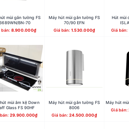
út mùi gắn tường FS
Máy hút mùi gắn tường FS
Hút mùi 
3689WN/BN-70
70/90 EFN
ISL
á bán:
8.900.000₫
Giá bán:
1.530.000₫
Giá bán:
hút mùi âm kệ Down
Máy hút mùi gắn tường FS
Máy hút mù
aff Glass FS 90HF
8006
Giá bán:
 bán:
29.900.000₫
Giá bán:
24.500.000₫