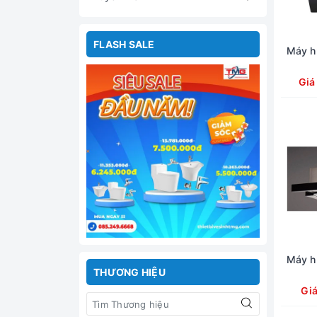
FLASH SALE
Máy h
Giá
Máy h
THƯƠNG HIỆU
Gi