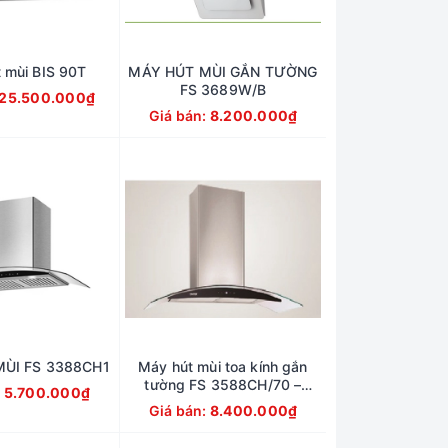
 mùi BIS 90T
MÁY HÚT MÙI GẮN TƯỜNG
FS 3689W/B
25.500.000₫
Giá bán:
8.200.000₫
ÙI FS 3388CH1
Máy hút mùi toa kính gắn
tường FS 3588CH/70 –
:
5.700.000₫
FS3588CH/90
Giá bán:
8.400.000₫