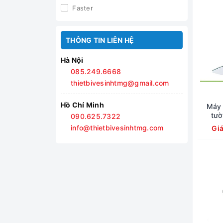
Faster
THÔNG TIN LIÊN HỆ
Hà Nội
085.249.6668
thietbivesinhtmg@gmail.com
Hồ Chí Minh
Máy 
tườ
090.625.7322
info@thietbivesinhtmg.com
Gi