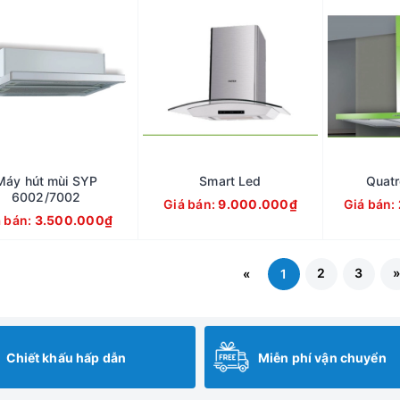
Máy hút mùi SYP
Smart Led
Quatr
6002/7002
Giá bán:
9.000.000₫
Giá bán:
á bán:
3.500.000₫
2
3
«
1
Chiết khấu hấp dẫn
Miễn phí vận chuyển