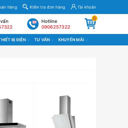
bán hàng
Kiểm tra đơn hàng
Tài khoản
0
 vấn
Hotline
57322
0906257322
THIẾT BỊ ĐIỆN
TƯ VẤN
KHUYẾN MÃI