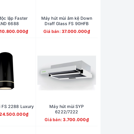
độc lập Faster
Máy hút mùi âm kệ Down
AND 6688
Draff Glass FS 90HFB
10.800.000₫
Giá bán:
37.000.000₫
i FS 2288 Luxury
Máy hút mùi SYP
6222/7222
24.500.000₫
Giá bán:
3.700.000₫