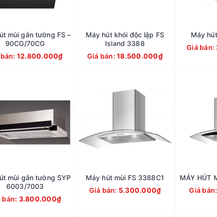
út mùi gắn tường FS –
Máy hút khói độc lập FS
Máy hút
90CG/70CG
Island 3388
Giá bán:
 bán:
12.800.000₫
Giá bán:
18.500.000₫
út mùi gắn tường SYP
Máy hút mùi FS 3388C1
MÁY HÚT M
6003/7003
Giá bán:
5.300.000₫
Giá bán
á bán:
3.800.000₫