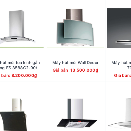
hút mùi toa kính gắn
Máy hút mùi Wall Decor
Máy hút m
ng FS 3588C2-90/
7
Giá bán:
13.500.000₫
FS3588C2-70
á bán:
8.200.000₫
Giá bán