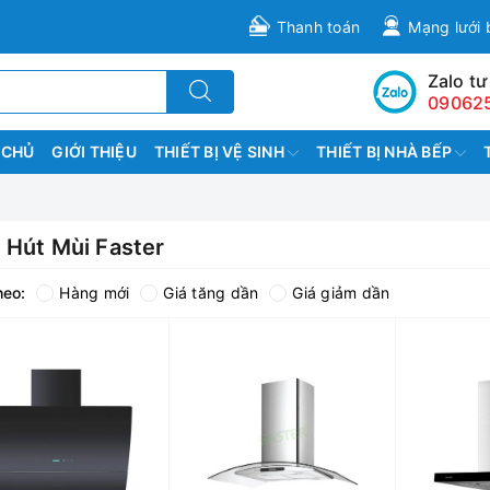
Thanh toán
Mạng lưới 
Zalo tư
09062
 CHỦ
GIỚI THIỆU
THIẾT BỊ VỆ SINH
THIẾT BỊ NHÀ BẾP
 Hút Mùi Faster
heo:
Hàng mới
Giá tăng dần
Giá giảm dần