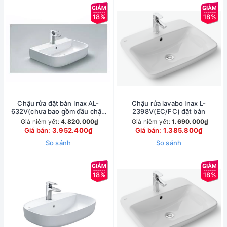
18%
18%
Chậu rửa đặt bàn Inax AL-
Chậu rửa lavabo Inax L-
632V(chưa bao gồm đầu chặn
2398V(EC/FC) đặt bàn
sứ)
Giá niêm yết:
4.820.000₫
Giá niêm yết:
1.690.000₫
Giá bán:
3.952.400₫
Giá bán:
1.385.800₫
So sánh
So sánh
18%
18%