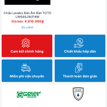
Chậu Lavabo Bán Âm Bàn TOTO
LW646JW/F#W
Giá bán:
4.610.000₫
So sánh
Cam kết chính hãng
Chiết khấu hấp dẫn
Miễn phí vận chuyển
Thanh toán đơn giản