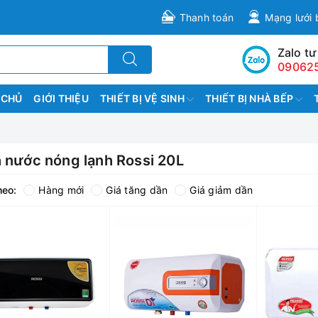
Thanh toán
Mạng lưới 
Zalo tư
09062
 CHỦ
GIỚI THIỆU
THIẾT BỊ VỆ SINH
THIẾT BỊ NHÀ BẾP
h nước nóng lạnh Rossi 20L
heo:
Hàng mới
Giá tăng dần
Giá giảm dần