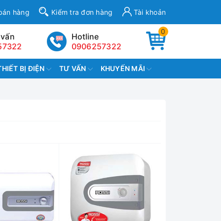
bán hàng
Kiểm tra đơn hàng
Tài khoản
0
 vấn
Hotline
57322
0906257322
THIẾT BỊ ĐIỆN
TƯ VẤN
KHUYẾN MÃI