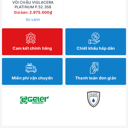
VÒI CHẬU VIGLACERA
PLATINUM P.52.358
Giá bán:
2.975.000₫
So sánh
Cam kết chính hãng
Chiết khấu hấp dẫn
Miễn phí vận chuyển
Thanh toán đơn giản