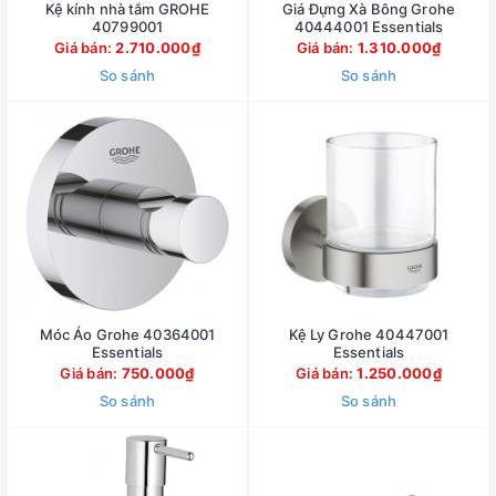
Kệ kính nhà tắm GROHE
Giá Đựng Xà Bông Grohe
40799001
40444001 Essentials
Giá bán:
2.710.000₫
Giá bán:
1.310.000₫
So sánh
So sánh
Móc Áo Grohe 40364001
Kệ Ly Grohe 40447001
Essentials
Essentials
Giá bán:
750.000₫
Giá bán:
1.250.000₫
So sánh
So sánh