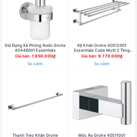
Giá Đựng Xà Phòng Nước Grohe
Kệ Khăn Grohe 40512001
40448001 Essentials
Essentials Cube Multi 2 Tầng
558mm
Giá bán:
1.950.000₫
Giá bán:
9.770.000₫
So sánh
So sánh
Thanh Treo Khăn Grohe
Móc Áo Grohe 40511001