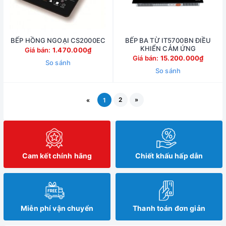
BẾP HỒNG NGOẠI CS2000EC
BẾP BA TỪ IT5700BN ĐIỀU
KHIỂN CẢM ỨNG
Giá bán:
1.470.000₫
Giá bán:
15.200.000₫
So sánh
So sánh
2
»
«
1
Cam kết chính hãng
Chiết khấu hấp dẫn
Miễn phí vận chuyển
Thanh toán đơn giản