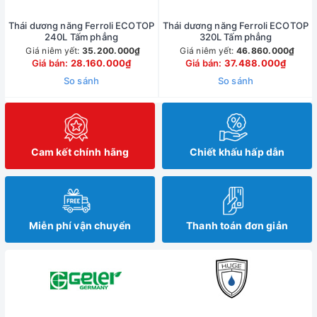
Thái dương năng Ferroli ECOTOP
Thái dương năng Ferroli ECOTOP
240L Tấm phẳng
320L Tấm phẳng
Giá niêm yết:
35.200.000₫
Giá niêm yết:
46.860.000₫
Giá bán:
28.160.000₫
Giá bán:
37.488.000₫
So sánh
So sánh
Cam kết chính hãng
Chiết khấu hấp dẫn
Miễn phí vận chuyển
Thanh toán đơn giản