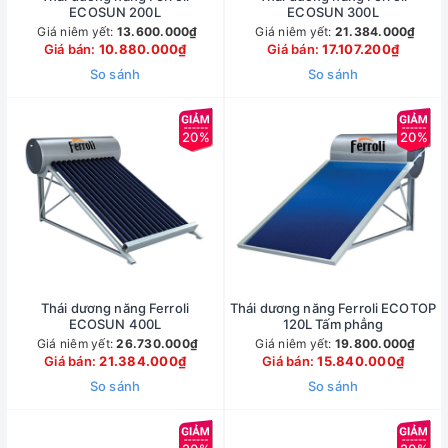
ECOSUN 200L
ECOSUN 300L
Giá niêm yết:
13.600.000₫
Giá niêm yết:
21.384.000₫
Giá bán:
10.880.000₫
Giá bán:
17.107.200₫
So sánh
So sánh
20%
20%
Thái dương năng Ferroli
Thái dương năng Ferroli ECOTOP
ECOSUN 400L
120L Tấm phẳng
Giá niêm yết:
26.730.000₫
Giá niêm yết:
19.800.000₫
Giá bán:
21.384.000₫
Giá bán:
15.840.000₫
So sánh
So sánh