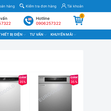
bán hàng
Kiểm tra đơn hàng
Tài khoản
0
 vấn
Hotline
57322
0906257322
THIẾT BỊ ĐIỆN
TƯ VẤN
KHUYẾN MÃI
35%
35%