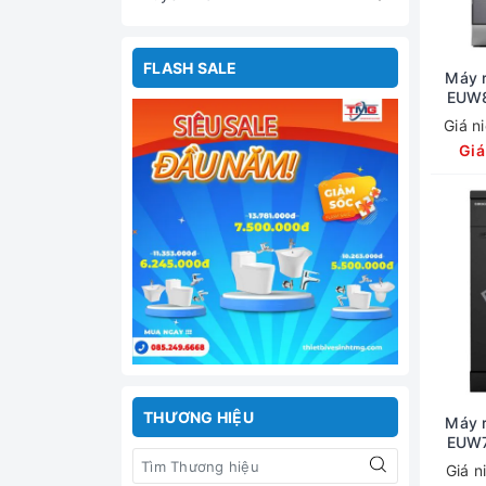
FLASH SALE
Máy r
EUW8
Giá n
Giá
THƯƠNG HIỆU
Máy r
EUW7
Giá n