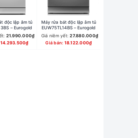
t độc lập âm tủ
Máy rửa bát độc lập âm tủ
3BS – Eurogold
EUW75TL14BS – Eurogold
ết:
21.990.000₫
Giá niêm yết:
27.880.000₫
:
14.293.500₫
Giá bán:
18.122.000₫