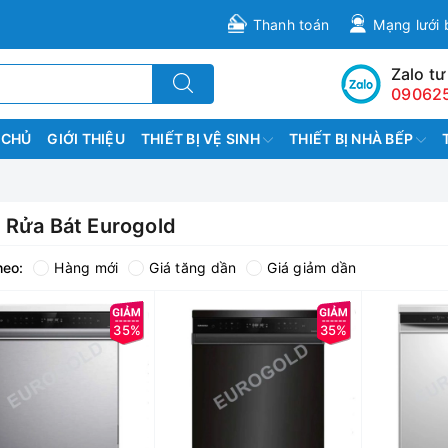
Thanh toán
Mạng lưới 
Zalo tư
09062
 CHỦ
GIỚI THIỆU
THIẾT BỊ VỆ SINH
THIẾT BỊ NHÀ BẾP
 Rửa Bát Eurogold
heo:
Hàng mới
Giá tăng dần
Giá giảm dần
35%
35%