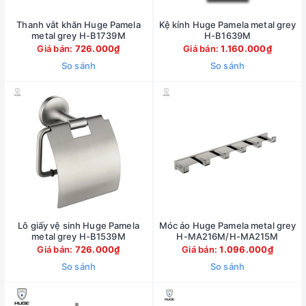
Thanh vắt khăn Huge Pamela
Kệ kính Huge Pamela metal grey
metal grey H-B1739M
H-B1639M
Giá bán:
726.000₫
Giá bán:
1.160.000₫
So sánh
So sánh
Lô giấy vệ sinh Huge Pamela
Móc áo Huge Pamela metal grey
metal grey H-B1539M
H-MA216M/H-MA215M
Giá bán:
726.000₫
Giá bán:
1.096.000₫
So sánh
So sánh