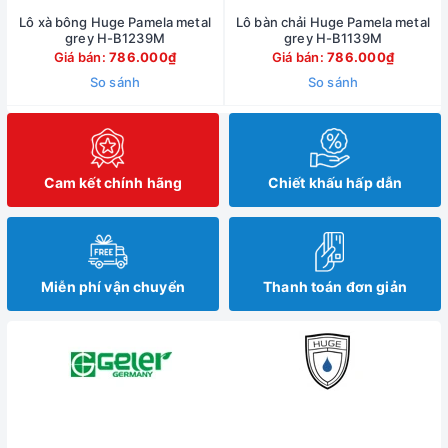
Lô xà bông Huge Pamela metal
Lô bàn chải Huge Pamela metal
grey H-B1239M
grey H-B1139M
Giá bán:
786.000₫
Giá bán:
786.000₫
So sánh
So sánh
Cam kết chính hãng
Chiết khấu hấp dẫn
Miễn phí vận chuyển
Thanh toán đơn giản