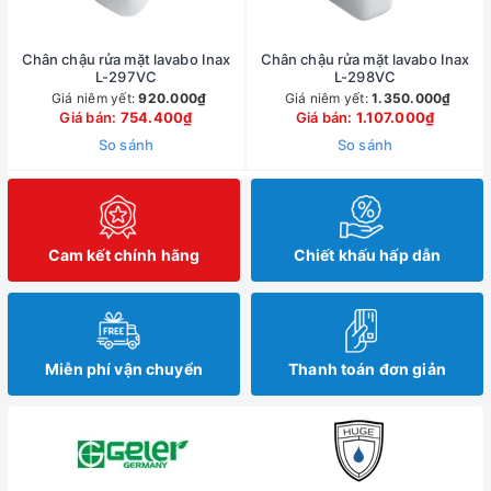
Chân chậu rửa mặt lavabo Inax
Chân chậu rửa mặt lavabo Inax
L-297VC
L-298VC
Giá niêm yết:
920.000₫
Giá niêm yết:
1.350.000₫
Giá bán:
754.400₫
Giá bán:
1.107.000₫
So sánh
So sánh
Cam kết chính hãng
Chiết khấu hấp dẫn
Miễn phí vận chuyển
Thanh toán đơn giản