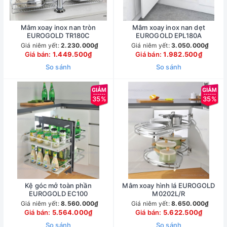
Mâm xoay inox nan tròn
Mâm xoay inox nan dẹt
EUROGOLD TR180C
EUROGOLD EPL180A
Giá niêm yết:
2.230.000₫
Giá niêm yết:
3.050.000₫
Giá bán:
1.449.500₫
Giá bán:
1.982.500₫
So sánh
So sánh
35%
35%
Kệ góc mở toàn phần
Mâm xoay hình lá EUROGOLD
EUROGOLD EC100
M0202L/R
Giá niêm yết:
8.560.000₫
Giá niêm yết:
8.650.000₫
Giá bán:
5.564.000₫
Giá bán:
5.622.500₫
So sánh
So sánh