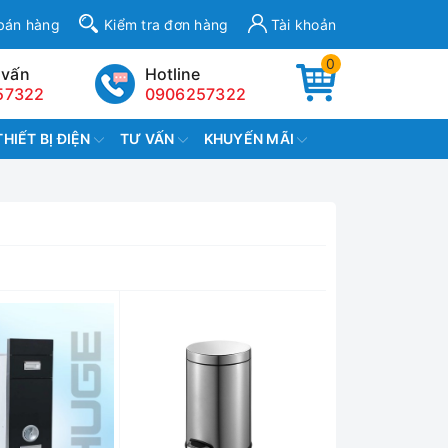
bán hàng
Kiểm tra đơn hàng
Tài khoản
0
 vấn
Hotline
57322
0906257322
THIẾT BỊ ĐIỆN
TƯ VẤN
KHUYẾN MÃI