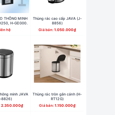
O THÔNG MINH
Thùng rác cao cấp JAVA (J-
250, H-GD300.
8856)
iên hệ
Giá bán:
1.050.000₫
thông minh JAVA
Thùng rác tròn gắn cánh (H-
J-8826)
RT12G)
:
2.350.000₫
Giá bán:
1.150.000₫