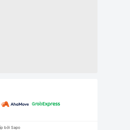
p bởi
Sapo