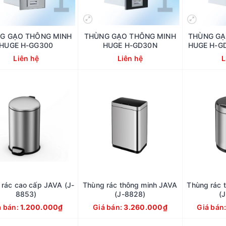
G GẠO THÔNG MINH
THÙNG GẠO THÔNG MINH
THÙNG GẠ
HUGE H-GG300
HUGE H-GD30N
HUGE H-GD
Liên hệ
Liên hệ
L
 rác cao cấp JAVA (J-
Thùng rác thông minh JAVA
Thùng rác 
8853)
(J-8828)
(
á bán:
1.200.000₫
Giá bán:
3.260.000₫
Giá bán