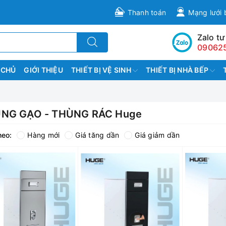
Thanh toán
Mạng lưới 
Zalo tư
09062
 CHỦ
GIỚI THIỆU
THIẾT BỊ VỆ SINH
THIẾT BỊ NHÀ BẾP
NG GẠO - THÙNG RÁC Huge
heo:
Hàng mới
Giá tăng dần
Giá giảm dần