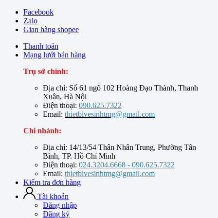
Facebook
Zalo
Gian hàng shopee
Thanh toán
Mạng lưới bán hàng
Trụ sở chính:
Địa chỉ: Số 61 ngõ 102 Hoàng Đạo Thành, Thanh
Xuân, Hà Nội
Điện thoại:
090.625.7322
Email:
thietbivesinhtmg@gmail.com
Chi nhánh:
Địa chỉ: 14/13/54 Thân Nhân Trung, Phường Tân
Bình, TP. Hồ Chí Minh
Điện thoại:
024.3204.6668 - 090.625.7322
Email:
thietbivesinhtmg@gmail.com
Kiểm tra đơn hàng
Tài khoản
Đăng nhập
Đăng ký