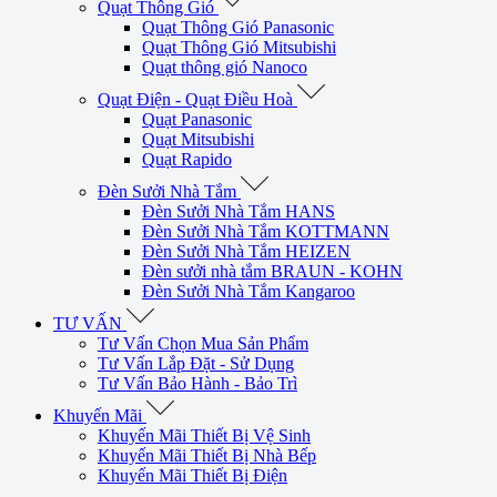
Quạt Thông Gió
Quạt Thông Gió Panasonic
Quạt Thông Gió Mitsubishi
Quạt thông gió Nanoco
Quạt Điện - Quạt Điều Hoà
Quạt Panasonic
Quạt Mitsubishi
Quạt Rapido
Đèn Sưởi Nhà Tắm
Đèn Sưởi Nhà Tắm HANS
Đèn Sưởi Nhà Tắm KOTTMANN
Đèn Sưởi Nhà Tắm HEIZEN
Đèn sưởi nhà tắm BRAUN - KOHN
Đèn Sưởi Nhà Tắm Kangaroo
TƯ VẤN
Tư Vấn Chọn Mua Sản Phẩm
Tư Vấn Lắp Đặt - Sử Dụng
Tư Vấn Bảo Hành - Bảo Trì
Khuyến Mãi
Khuyến Mãi Thiết Bị Vệ Sinh
Khuyến Mãi Thiết Bị Nhà Bếp
Khuyến Mãi Thiết Bị Điện