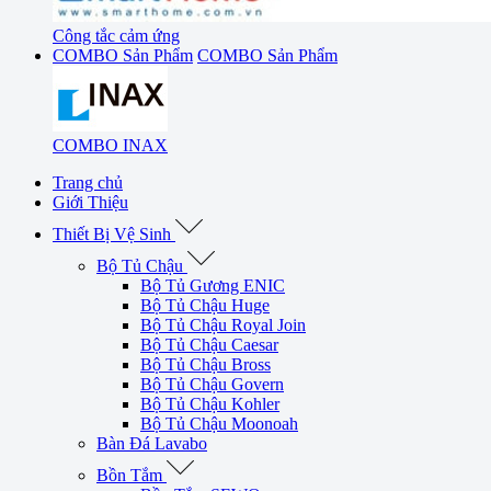
Công tắc cảm ứng
COMBO Sản Phẩm
COMBO Sản Phẩm
COMBO INAX
Trang chủ
Giới Thiệu
Thiết Bị Vệ Sinh
Bộ Tủ Chậu
Bộ Tủ Gương ENIC
Bộ Tủ Chậu Huge
Bộ Tủ Chậu Royal Join
Bộ Tủ Chậu Caesar
Bộ Tủ Chậu Bross
Bộ Tủ Chậu Govern
Bộ Tủ Chậu Kohler
Bộ Tủ Chậu Moonoah
Bàn Đá Lavabo
Bồn Tắm