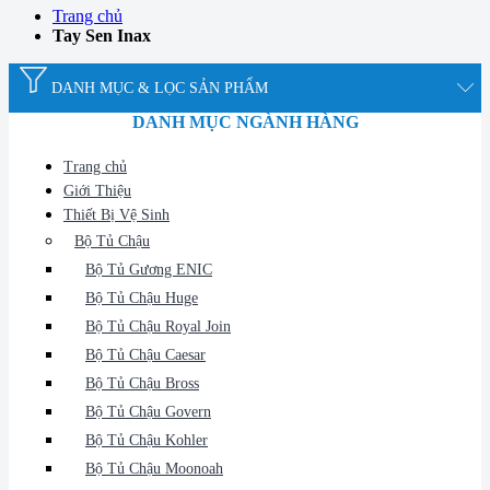
Trang chủ
Tay Sen Inax
DANH MỤC & LỌC SẢN PHẨM
DANH MỤC NGÀNH HÀNG
Trang chủ
Giới Thiệu
Thiết Bị Vệ Sinh
Bộ Tủ Chậu
Bộ Tủ Gương ENIC
Bộ Tủ Chậu Huge
Bộ Tủ Chậu Royal Join
Bộ Tủ Chậu Caesar
Bộ Tủ Chậu Bross
Bộ Tủ Chậu Govern
Bộ Tủ Chậu Kohler
Bộ Tủ Chậu Moonoah