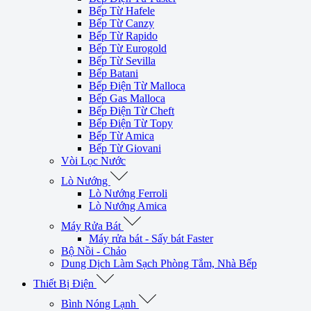
Bếp Từ Hafele
Bếp Từ Canzy
Bếp Từ Rapido
Bếp Từ Eurogold
Bếp Từ Sevilla
Bếp Batani
Bếp Điện Từ Malloca
Bếp Gas Malloca
Bếp Điện Từ Cheft
Bếp Điện Từ Topy
Bếp Từ Amica
Bếp Từ Giovani
Vòi Lọc Nước
Lò Nướng
Lò Nướng Ferroli
Lò Nướng Amica
Máy Rửa Bát
Máy rửa bát - Sấy bát Faster
Bộ Nồi - Chảo
Dung Dịch Làm Sạch Phòng Tắm, Nhà Bếp
Thiết Bị Điện
Bình Nóng Lạnh