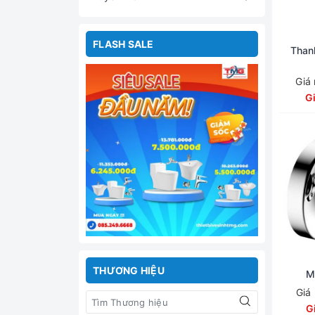
FLASH SALE
Than
Giá
G
THƯƠNG HIỆU
M
Giá
G