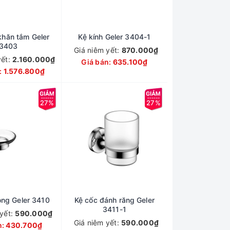
khăn tắm Geler
Kệ kính Geler 3404-1
3403
Giá niêm yết:
870.000₫
yết:
2.160.000₫
Giá bán:
635.100₫
:
1.576.800₫
27%
27%
òng Geler 3410
Kệ cốc đánh răng Geler
3411-1
 yết:
590.000₫
Giá niêm yết:
590.000₫
n:
430.700₫