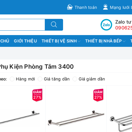
Thanh toán
Mạng lưới 
Zalo tư
09062
 CHỦ
GIỚI THIỆU
THIẾT BỊ VỆ SINH
THIẾT BỊ NHÀ BẾP
Phụ Kiện Phòng Tắm 3400
heo:
Hàng mới
Giá tăng dần
Giá giảm dần
27%
27%