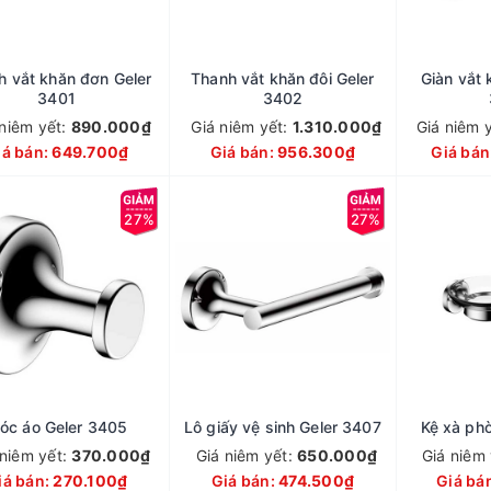
h vắt khăn đơn Geler
Thanh vắt khăn đôi Geler
Giàn vắt 
3401
3402
 niêm yết:
890.000₫
Giá niêm yết:
1.310.000₫
Giá niêm 
iá bán:
649.700₫
Giá bán:
956.300₫
Giá bán
27%
27%
óc áo Geler 3405
Lô giấy vệ sinh Geler 3407
Kệ xà ph
 niêm yết:
370.000₫
Giá niêm yết:
650.000₫
Giá niêm
iá bán:
270.100₫
Giá bán:
474.500₫
Giá bá