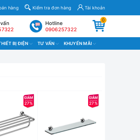
bán hàng
Kiểm tra đơn hàng
Tài khoản
0
 vấn
Hotline
57322
0906257322
THIẾT BỊ ĐIỆN
TƯ VẤN
KHUYẾN MÃI
27%
27%