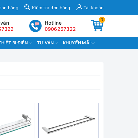
bán hàng
Kiểm tra đơn hàng
Tài khoản
0
 vấn
Hotline
57322
0906257322
THIẾT BỊ ĐIỆN
TƯ VẤN
KHUYẾN MÃI