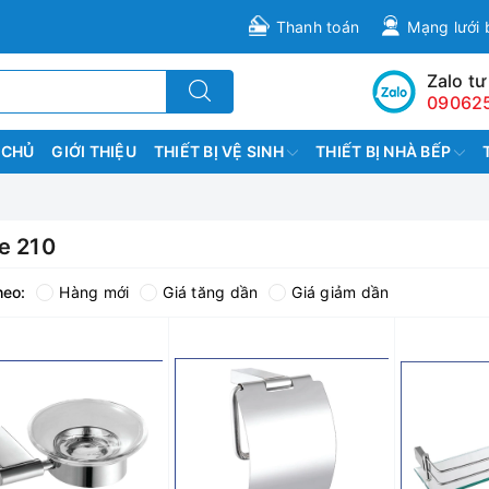
Thanh toán
Mạng lưới 
Zalo tư
09062
 CHỦ
GIỚI THIỆU
THIẾT BỊ VỆ SINH
THIẾT BỊ NHÀ BẾP
e 210
heo:
Hàng mới
Giá tăng dần
Giá giảm dần