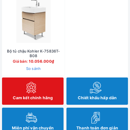
Bộ tủ chậu Kohler K-75836T-
B08
Giá bán:
10.056.000₫
So sánh
Cam kết chính hãng
Chiết khấu hấp dẫn
Miễn phí vận chuyển
Thanh toán đơn giản