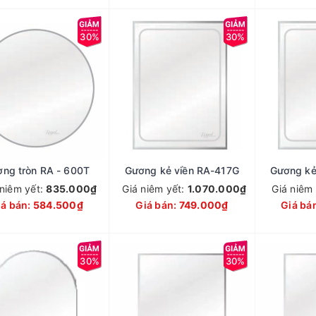
30%
30%
ng tròn RA - 600T
Gương kẻ viền RA-417G
Gương kẻ
 niêm yết:
835.000₫
Giá niêm yết:
1.070.000₫
Giá niêm
iá bán:
584.500₫
Giá bán:
749.000₫
Giá bá
30%
30%