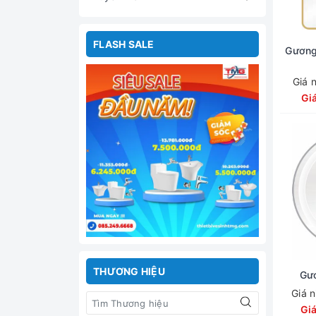
FLASH SALE
Gương
Giá 
Gi
THƯƠNG HIỆU
Gư
Giá 
Gi