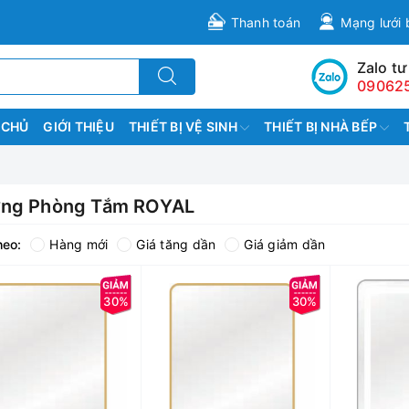
Thanh toán
Mạng lưới 
Zalo tư
09062
 CHỦ
GIỚI THIỆU
THIẾT BỊ VỆ SINH
THIẾT BỊ NHÀ BẾP
ng Phòng Tắm ROYAL
heo:
Hàng mới
Giá tăng dần
Giá giảm dần
30%
30%