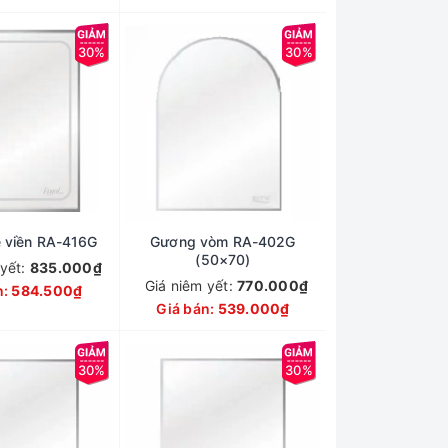
30%
30%
 viền RA-416G
Gương vòm RA-402G
(50×70)
 yết:
835.000₫
Giá niêm yết:
770.000₫
n:
584.500₫
Giá bán:
539.000₫
30%
30%