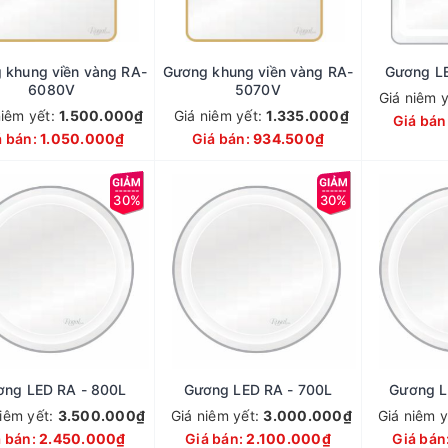
 khung viền vàng RA-
Gương khung viền vàng RA-
Gương L
6080V
5070V
Giá niêm 
niêm yết:
1.500.000₫
Giá niêm yết:
1.335.000₫
Giá bán
á bán:
1.050.000₫
Giá bán:
934.500₫
30%
30%
ơng LED RA - 800L
Gương LED RA - 700L
Gương L
niêm yết:
3.500.000₫
Giá niêm yết:
3.000.000₫
Giá niêm 
á bán:
2.450.000₫
Giá bán:
2.100.000₫
Giá bán