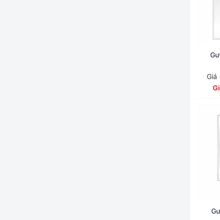
Gư
Giá
G
Gư