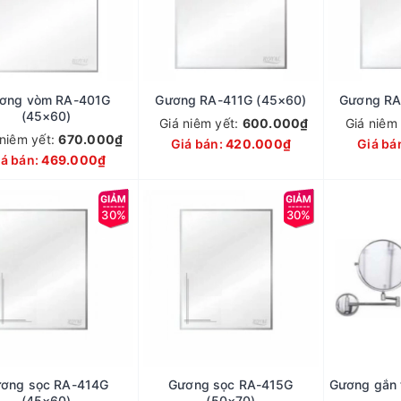
ơng vòm RA-401G
Gương RA-411G (45×60)
Gương RA
(45×60)
Giá niêm yết:
600.000₫
Giá niêm
 niêm yết:
670.000₫
Giá bán:
420.000₫
Giá bá
iá bán:
469.000₫
30%
30%
ơng sọc RA-414G
Gương sọc RA-415G
Gương gắn 
(45×60)
(50×70)