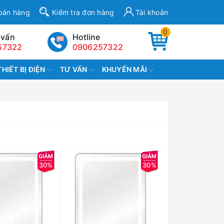
bán hàng
Kiểm tra đơn hàng
Tài khoản
0
 vấn
Hotline
57322
0906257322
THIẾT BỊ ĐIỆN
TƯ VẤN
KHUYẾN MÃI
30%
30%