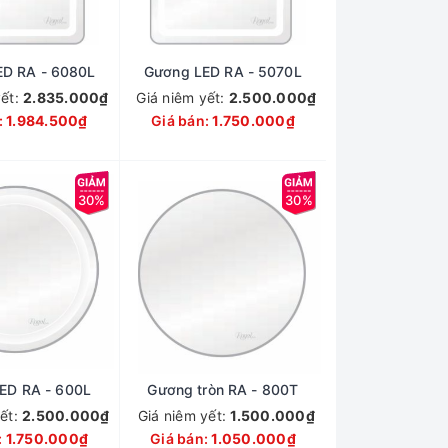
ED RA - 6080L
Gương LED RA - 5070L
yết:
2.835.000₫
Giá niêm yết:
2.500.000₫
:
1.984.500₫
Giá bán:
1.750.000₫
30%
30%
ED RA - 600L
Gương tròn RA - 800T
yết:
2.500.000₫
Giá niêm yết:
1.500.000₫
:
1.750.000₫
Giá bán:
1.050.000₫