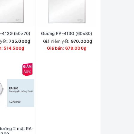
-412G (50×70)
Gương RA-413G (60×80)
 yết:
735.000₫
Giá niêm yết:
970.000₫
n:
514.500₫
Giá bán:
679.000₫
30%
tường 2 mặt RA-
360