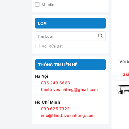
Mirolin
LOẠI
Vòi Rửa Bát
Vòi 
THÔNG TIN LIÊN HỆ
Gi
Hà Nội
085.249.6668
thietbivesinhtmg@gmail.com
Hồ Chí Minh
090.625.7322
info@thietbivesinhtmg.com