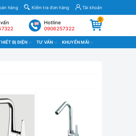
bán hàng
Kiểm tra đơn hàng
Tài khoản
0
 vấn
Hotline
57322
0906257322
THIẾT BỊ ĐIỆN
TƯ VẤN
KHUYẾN MÃI