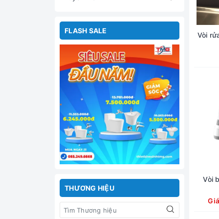
FLASH SALE
Vòi rử
Vòi 
THƯƠNG HIỆU
Gi