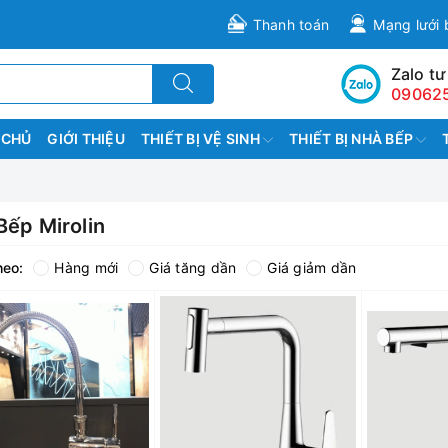
Thanh toán
Mạng lưới 
Zalo tư
09062
 CHỦ
GIỚI THIỆU
THIẾT BỊ VỆ SINH
THIẾT BỊ NHÀ BẾP
Bếp Mirolin
heo:
Hàng mới
Giá tăng dần
Giá giảm dần