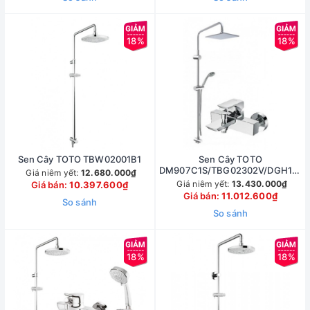
18%
18%
Sen Cây TOTO TBW02001B1
Sen Cây TOTO
DM907C1S/TBG02302V/DGH108Z
Giá niêm yết:
12.680.000₫
Nóng Lạnh
Giá niêm yết:
13.430.000₫
Giá bán:
10.397.600₫
Giá bán:
11.012.600₫
So sánh
So sánh
18%
18%