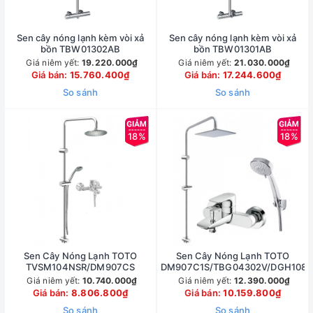
Sen cây nóng lạnh kèm vòi xả
Sen cây nóng lạnh kèm vòi xả
bồn TBW01302AB
bồn TBW01301AB
Giá niêm yết:
19.220.000₫
Giá niêm yết:
21.030.000₫
Giá bán:
15.760.400₫
Giá bán:
17.244.600₫
So sánh
So sánh
18%
18%
Sen Cây Nóng Lạnh TOTO
Sen Cây Nóng Lạnh TOTO
TVSM104NSR/DM907CS
DM907C1S/TBG04302V/DGH108Z
Giá niêm yết:
10.740.000₫
Giá niêm yết:
12.390.000₫
Giá bán:
8.806.800₫
Giá bán:
10.159.800₫
So sánh
So sánh