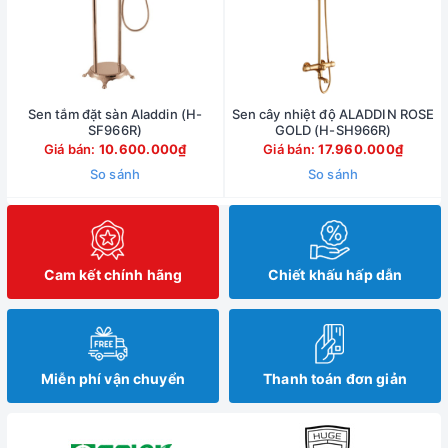
Sen tắm đặt sàn Aladdin (H-
Sen cây nhiệt độ ALADDIN ROSE
SF966R)
GOLD (H-SH966R)
Giá bán:
10.600.000₫
Giá bán:
17.960.000₫
So sánh
So sánh
Cam kết chính hãng
Chiết khấu hấp dẫn
Miễn phí vận chuyển
Thanh toán đơn giản