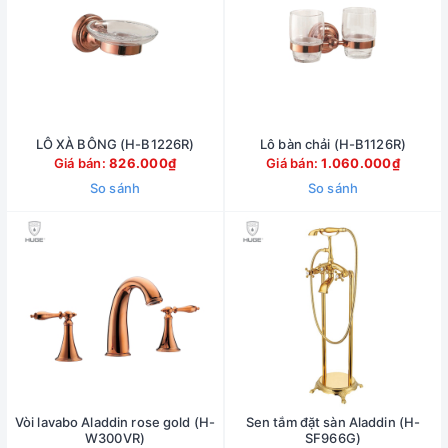
LÔ XÀ BÔNG (H-B1226R)
Lô bàn chải (H-B1126R)
Giá bán:
826.000₫
Giá bán:
1.060.000₫
So sánh
So sánh
Vòi lavabo Aladdin rose gold (H-
Sen tắm đặt sàn Aladdin (H-
W300VR)
SF966G)