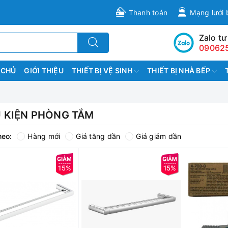
Thanh toán
Mạng lưới 
Zalo tư
09062
 CHỦ
GIỚI THIỆU
THIẾT BỊ VỆ SINH
THIẾT BỊ NHÀ BẾP
 KIỆN PHÒNG TẮM
heo:
Hàng mới
Giá tăng dần
Giá giảm dần
15%
15%