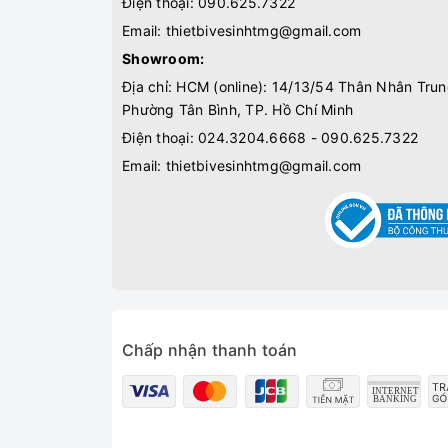
Điện thoại:
090.625.7322
Lô Bàn Chải
Email:
thietbivesinhtmg@gmail.com
Kệ cốc
Showroom:
Địa chỉ: HCM (online): 14/13/54 Thân Nhân Trun
Phường Tân Bình, TP. Hồ Chí Minh
Điện thoại:
024.3204.6668 - 090.625.7322
Email:
thietbivesinhtmg@gmail.com
Chấp nhận thanh toán