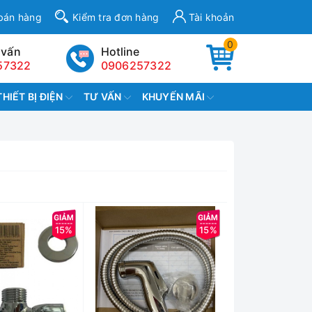
bán hàng
Kiểm tra đơn hàng
Tài khoản
0
 vấn
Hotline
57322
0906257322
THIẾT BỊ ĐIỆN
TƯ VẤN
KHUYẾN MÃI
15%
15%