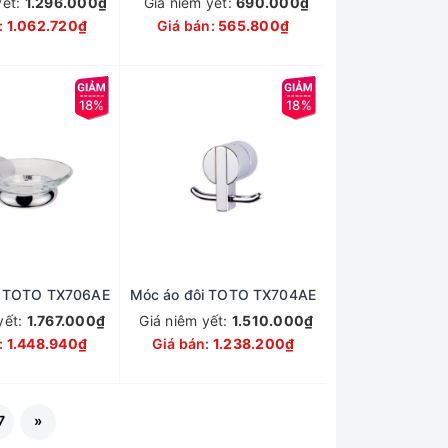
yết:
1.296.000₫
Giá niêm yết:
690.000₫
:
1.062.720₫
Giá bán:
565.800₫
18%
18%
g TOTO TX706AE
Móc áo đôi TOTO TX704AE
yết:
1.767.000₫
Giá niêm yết:
1.510.000₫
:
1.448.940₫
Giá bán:
1.238.200₫
7
»