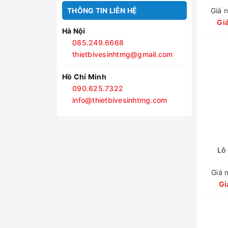
Máy sấy tay
HUGE
THÔNG TIN LIÊN HỆ
Giá 
Gi
chổi cọ vệ sinh
Hà Nội
ống thải
085.249.6668
Thanh Trượt Sen Tắm
thietbivesinhtmg@gmail.com
Kệ để đồ phòng tắm
Hồ Chí Minh
Hộp xà phòng
090.625.7322
dây sen
info@thietbivesinhtmg.com
sen tay
giá tay sen
Xiphong
Lô
Van khoá
Ống thải chữ P
Giá 
Gi
Dây phơi
Xịt vệ sinh
Móc khăn