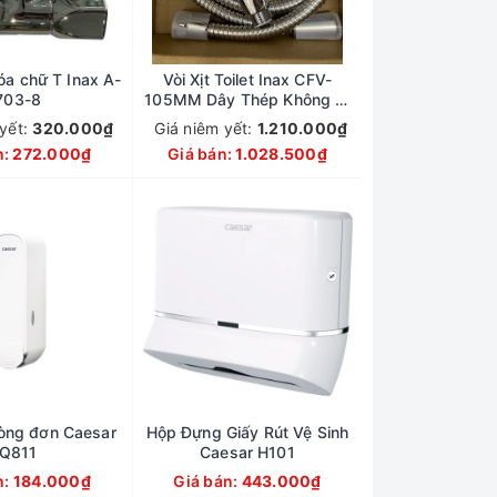
óa chữ T Inax A-
Vòi Xịt Toilet Inax CFV-
703-8
105MM Dây Thép Không Gỉ
SUS304
 yết:
320.000₫
Giá niêm yết:
1.210.000₫
n:
272.000₫
Giá bán:
1.028.500₫
òng đơn Caesar
Hộp Đựng Giấy Rút Vệ Sinh
Q811
Caesar H101
n:
184.000₫
Giá bán:
443.000₫