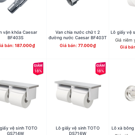
n vặn khóa Caesar
Van chia nước chữ t 2
Lô giấy vệ
BF403S
đường nước Caesar BF403T
Giá niêm 
iá bán:
187.000₫
Giá bán:
77.000₫
Giá bá
18%
18%
 giấy vệ sinh TOTO
Lô giấy vệ sinh TOTO
Lô xà bôn
GS714W
DS716W