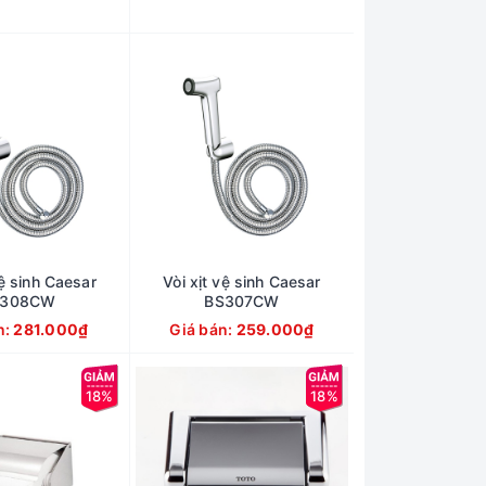
vệ sinh Caesar
Vòi xịt vệ sinh Caesar
S308CW
BS307CW
n:
281.000₫
Giá bán:
259.000₫
18%
18%