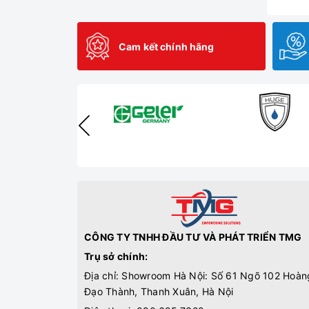
Gương Phòng Tắm
vòng treo khăn
Giàn Vắt Khăn
Cam kết chính hãng
Kệ đựng xà phòng
Tay vịn phòng tắm
Kệ góc
Vòi Xịt
Lô Giấy Vệ Sinh
Lô xà bông
Phụ kiện phòng tắm
dây cấp nước
Ga thoát sàn
CÔNG TY TNHH ĐẦU TƯ VÀ PHÁT TRIỂN TMG
Kệ Xà Phòng
Trụ sở chính:
Kệ Kính
Địa chỉ: Showroom Hà Nội: Số 61 Ngõ 102 Hoàn
Móc Áo
Đạo Thành, Thanh Xuân, Hà Nội
Thanh Vắt Khăn