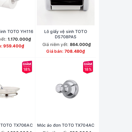
 sinh TOTO YH116
Lô giấy vệ sinh TOTO
DS708PAS
yết:
1.170.000₫
Giá niêm yết:
864.000₫
n:
959.400₫
Giá bán:
708.480₫
18%
18%
g TOTO TX706AC
Móc áo đơn TOTO TX704AC