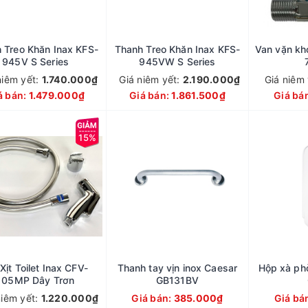
 Treo Khăn Inax KFS-
Thanh Treo Khăn Inax KFS-
Van vặn kh
945V S Series
945VW S Series
niêm yết:
1.740.000₫
Giá niêm yết:
2.190.000₫
Giá niêm
á bán:
1.479.000₫
Giá bán:
1.861.500₫
Giá bá
15%
 Xịt Toilet Inax CFV-
Thanh tay vịn inox Caesar
Hộp xà ph
105MP Dây Trơn
GB131BV
niêm yết:
1.220.000₫
Giá bán:
385.000₫
Giá bá