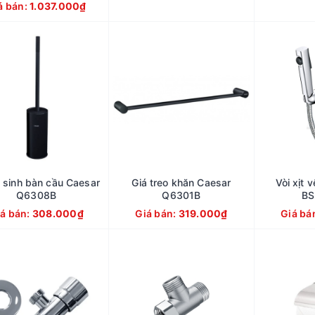
á bán:
1.037.000₫
 sinh bàn cầu Caesar
Giá treo khăn Caesar
Vòi xịt 
Q6308B
Q6301B
B
á bán:
308.000₫
Giá bán:
319.000₫
Giá bá