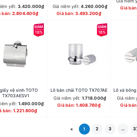
Giá niêm 
niêm yết:
3.420.000₫
Giá niêm yết:
4.260.000₫
Giá bán
á bán:
2.804.400₫
Giá bán:
3.493.200₫
18%
18%
 giấy vệ sinh TOTO
Lô bàn chải TOTO TX707AE
Lô xà bôn
TX703AESV1
Giá niêm yết:
1.718.000₫
Giá niêm 
niêm yết:
1.490.000₫
Giá bán:
1.408.760₫
Giá bán
á bán:
1.221.800₫
2
3
...
3
«
1