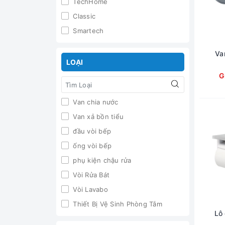
TechHome
Classic
Smartech
GUCEN
Va
Hafele
LOẠI
Viglacera
G
Caesar
Van chia nước
Kohler
Van xả bồn tiểu
Cotto
đầu vòi bếp
ToTo
ống vòi bếp
Topy
phụ kiện chậu rửa
Bravat
Vòi Rửa Bát
Geler
Vòi Lavabo
American
Thiết Bị Vệ Sinh Phòng Tắm
Inax
Lô
Bình xịt xà bông
Royal