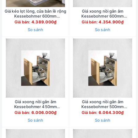
Giá kéo lọt lòng, cửa bản lề rộng
Giá xoong nồi gắn âm
Kessebohmer 600mm
Kessebohmer 600mm
540.26.667
540.25.297
Giá bán:
4.389.000₫
Giá bán:
4.354.900₫
So sánh
So sánh
Giá xoong nồi gắn âm
Giá xoong nồi gắn âm
Kessebohmer 450mm
Kessebohmer 500mm
540.24.504
540.24.505
Giá bán:
6.006.000₫
Giá bán:
6.064.300₫
So sánh
So sánh