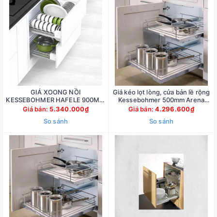
GIÁ XOONG NỒI
Giá kéo lọt lòng, cửa bản lề rộng
KESSEBOHMER HAFELE 900MM
Kessebohmer 500mm Arena
545.14.959
style 540.26.665
Giá bán:
5.340.000₫
Giá bán:
4.296.600₫
So sánh
So sánh