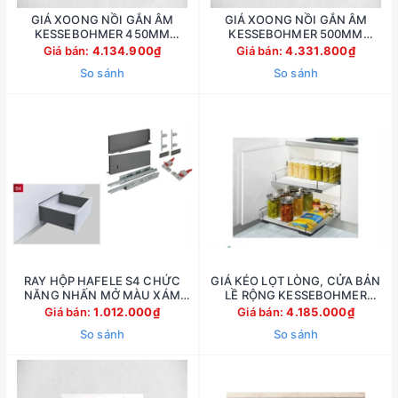
GIÁ XOONG NỒI GẮN ÂM
GIÁ XOONG NỒI GẮN ÂM
KESSEBOHMER 450MM
KESSEBOHMER 500MM
540.26.654
540.26.655
Giá bán:
4.134.900₫
Giá bán:
4.331.800₫
So sánh
So sánh
RAY HỘP HAFELE S4 CHỨC
GIÁ KÉO LỌT LÒNG, CỬA BẢN
NĂNG NHẤN MỞ MÀU XÁM
LỀ RỘNG KESSEBOHMER
552.35.355
450MM 540.26.664
Giá bán:
1.012.000₫
Giá bán:
4.185.000₫
So sánh
So sánh