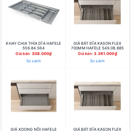
KHAY CHIA THÌA DĨA HAFELE
GIÁ BÁT ĐĨA KASON FLEX
556.84.564
700MM HAFELE 549.08.885
Giá bán:
308.000₫
Giá bán:
3.361.000₫
So sánh
So sánh
GIÁ XOONG NỒI HAFELE
GIÁ BÁT ĐĨA KASON FLEX