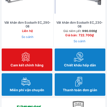
Vắt khăn đơn Ecobath EC_290-
Vắt khăn đơn Ecobath EC_230-
08
08
Liên hệ
Giá niêm yết:
990.000₫
Giá bán:
722.700₫
So sánh
So sánh
Cam kết chính hãng
Chiết khấu hấp dẫn
Miễn phí vận chuyển
Thanh toán đơn giản