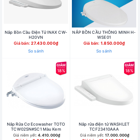
Nắp Bồn Cầu Điện Tử INAX CW-
NẮP BỒN CẦU THÔNG MINH H-
H20VN
WSE01
Giá bán:
27.430.000₫
Giá bán:
1.850.000₫
So sánh
So sánh
18%
18%
Nắp Rửa Cơ Ecowasher TOTO
Nắp rửa điện tử WASHLET
TCW02SN#SC1 Màu Kem
TCF23410AAA
Giá niêm yết:
4.410.000₫
Giá niêm yết:
17.000.000₫