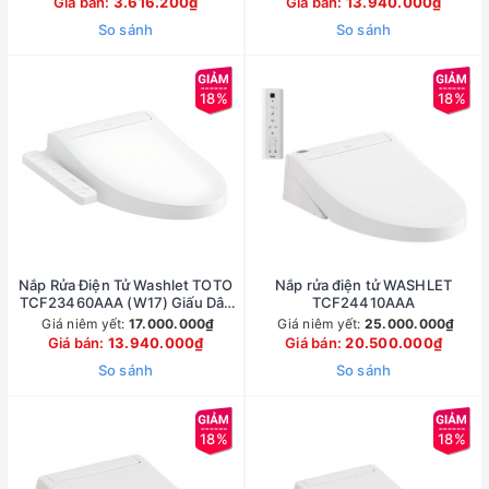
Giá bán:
3.616.200₫
Giá bán:
13.940.000₫
So sánh
So sánh
18%
18%
Nắp Rửa Điện Tử Washlet TOTO
Nắp rửa điện tử WASHLET
TCF23460AAA (W17) Giấu Dây
TCF24410AAA
C2
Giá niêm yết:
17.000.000₫
Giá niêm yết:
25.000.000₫
Giá bán:
13.940.000₫
Giá bán:
20.500.000₫
So sánh
So sánh
18%
18%