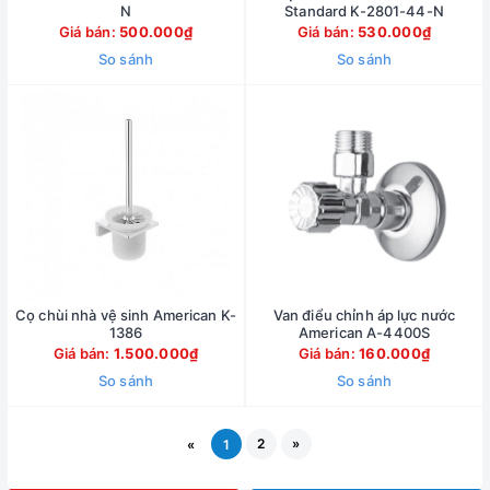
N
Standard K-2801-44-N
Giá bán:
500.000₫
Giá bán:
530.000₫
So sánh
So sánh
Cọ chùi nhà vệ sinh American K-
Van điểu chỉnh áp lực nước
1386
American A-4400S
Giá bán:
1.500.000₫
Giá bán:
160.000₫
So sánh
So sánh
2
»
«
1