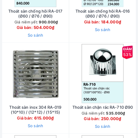
Thoát sàn chống hôi RA-017
Thoát sàn chống hôi RA-016
(Ø60 / Ø76 / Ø90)
(Ø60 / Ø76 / Ø90)
Giá bán:
184.000₫
Giá niêm yết:
900.000₫
Giá bán:
504.000₫
So sánh
So sánh
53%
Thoát sàn inox 304 RA-019
Thoát sàn chặn rác RA-710 Ø90
(10*10) / (12*12) / (15*15)
Giá niêm yết:
535.000₫
Giá bán:
615.000₫
Giá bán:
250.000₫
So sánh
So sánh