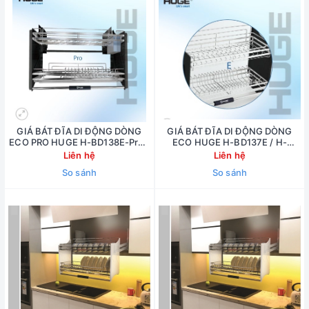
GIÁ BÁT ĐĨA DI ĐỘNG DÒNG
GIÁ BÁT ĐĨA DI ĐỘNG DÒNG
ECO PRO HUGE H-BD138E-Pro /
ECO HUGE H-BD137E / H-
H-BD139E-Pro
BD138E
Liên hệ
Liên hệ
So sánh
So sánh