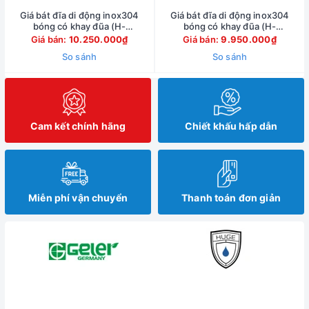
Giá bát đĩa di động inox304
Giá bát đĩa di động inox304
bóng có khay đũa (H-
bóng có khay đũa (H-
BD139DP+)
BD138DP+)
Giá bán:
10.250.000₫
Giá bán:
9.950.000₫
So sánh
So sánh
Cam kết chính hãng
Chiết khấu hấp dẫn
Miễn phí vận chuyển
Thanh toán đơn giản