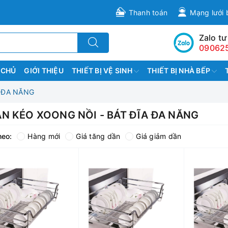
Thanh toán
Mạng lưới 
Zalo tư
09062
 CHỦ
GIỚI THIỆU
THIẾT BỊ VỆ SINH
THIẾT BỊ NHÀ BẾP
 ĐA NĂNG
N KÉO XOONG NỒI - BÁT ĐĨA ĐA NĂNG
heo:
Hàng mới
Giá tăng dần
Giá giảm dần