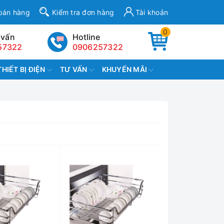
bán hàng
Kiểm tra đơn hàng
Tài khoản
0
 vấn
Hotline
57322
0906257322
THIẾT BỊ ĐIỆN
TƯ VẤN
KHUYẾN MÃI