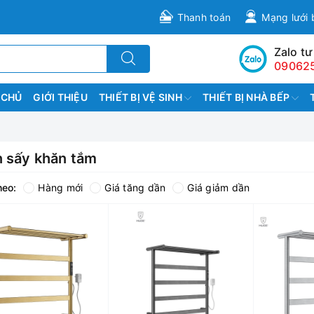
Thanh toán
Mạng lưới 
Zalo tư
09062
 CHỦ
GIỚI THIỆU
THIẾT BỊ VỆ SINH
THIẾT BỊ NHÀ BẾP
n sấy khăn tắm
heo:
Hàng mới
Giá tăng dần
Giá giảm dần