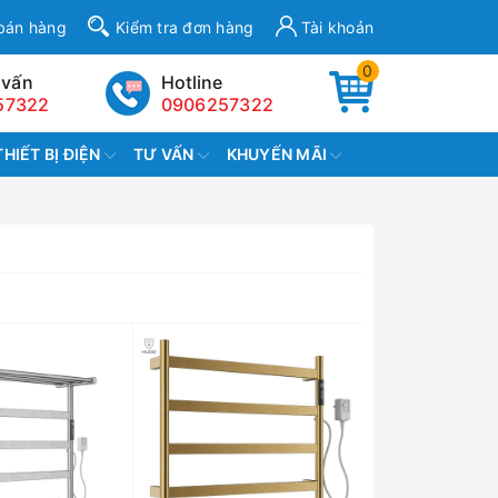
bán hàng
Kiểm tra đơn hàng
Tài khoản
0
 vấn
Hotline
57322
0906257322
THIẾT BỊ ĐIỆN
TƯ VẤN
KHUYẾN MÃI