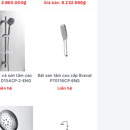
:
3.960.000₫
Giá bán:
8.232.960₫
t và sen tắm cao
Bát sen tắm cao cấp Bravat
t D154CP-2-ENG
P70116CP-ENG
iên hệ
Liên hệ