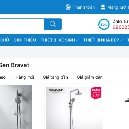
Thanh toán
Mạng lưới 
Zalo tư
09062
 CHỦ
GIỚI THIỆU
THIẾT BỊ VỆ SINH
THIẾT BỊ NHÀ BẾP
Sen Bravat
heo:
Hàng mới
Giá tăng dần
Giá giảm dần
20%