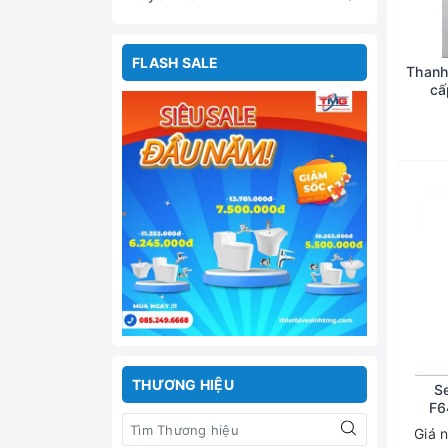
FLASH SALE
Thanh
cấ
THƯƠNG HIỆU
S
F6
Giá 