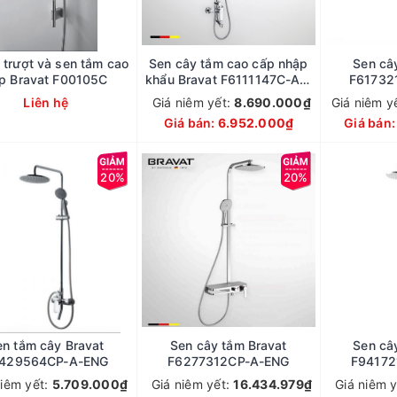
 trượt và sen tắm cao
Sen cây tắm cao cấp nhập
Sen câ
p Bravat F00105C
khẩu Bravat F6111147C-A1-
F61732
ENG
Liên hệ
Giá niêm yết:
8.690.000₫
Giá niêm y
Giá bán:
6.952.000₫
Giá bán
20%
20%
en tắm cây Bravat
Sen cây tắm Bravat
Sen câ
429564CP-A-ENG
F6277312CP-A-ENG
F94172
niêm yết:
5.709.000₫
Giá niêm yết:
16.434.979₫
Giá niêm 