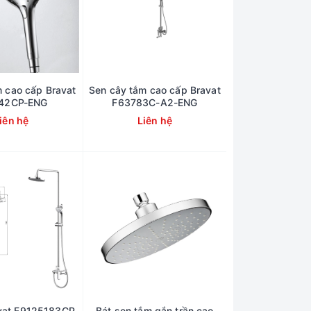
m cao cấp Bravat
Sen cây tắm cao cấp Bravat
42CP-ENG
F63783C-A2-ENG
iên hệ
Liên hệ
avat F9125183CP-
Bát sen tắm gắn trần cao