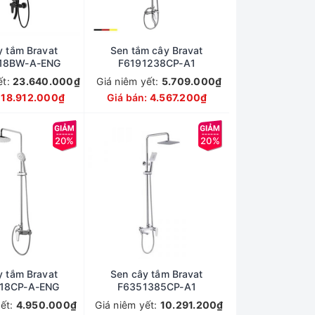
y tắm Bravat
Sen tắm cây Bravat
18BW-A-ENG
F6191238CP-A1
ết:
23.640.000₫
Giá niêm yết:
5.709.000₫
:
18.912.000₫
Giá bán:
4.567.200₫
20%
20%
y tắm Bravat
Sen cây tắm Bravat
18CP-A-ENG
F6351385CP-A1
yết:
4.950.000₫
Giá niêm yết:
10.291.200₫