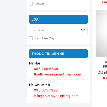
Gi
Bravat
LOẠI
Sen Tắm Cây
THÔNG TIN LIÊN HỆ
S
Hà Nội
F
085.249.6668
Giá n
thietbivesinhtmg@gmail.com
Gi
Hồ Chí Minh
090.625.7322
info@thietbivesinhtmg.com