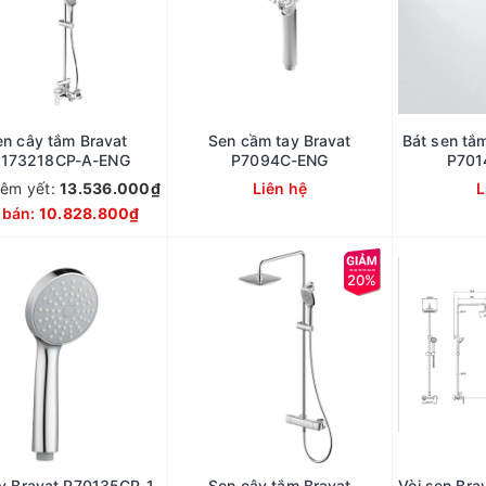
en cây tắm Bravat
Sen cầm tay Bravat
Bát sen tắ
9173218CP-A-ENG
P7094C-ENG
P701
iêm yết:
13.536.000₫
Liên hệ
L
 bán:
10.828.800₫
20%
y Bravat P70135CP-1-
Sen cây tắm Bravat
Vòi sen Br