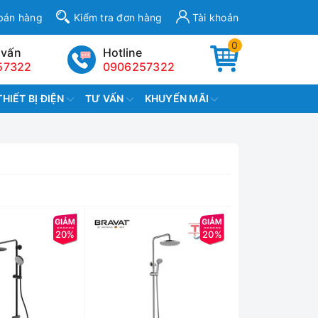
bán hàng
Kiểm tra đơn hàng
Tài khoản
0
 vấn
Hotline
57322
0906257322
THIẾT BỊ ĐIỆN
TƯ VẤN
KHUYẾN MÃI
20%
20%