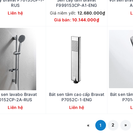
RUS
F999153CP-A1-ENG
A
Liên hệ
Giá niêm yết:
12.680.000₫
L
Giá bán:
10.144.000₫
 sen lavabo Bravat
Bát sen tắm cao cấp Bravat
Bát sen tắ
D152CP-2A-RUS
P7052C-1-ENG
P701
Liên hệ
Liên hệ
L
2
»
«
1