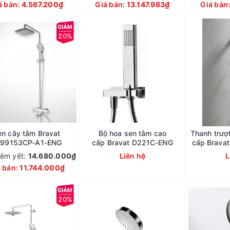
á bán:
4.567.200₫
Giá bán:
13.147.983₫
Giá bán
20%
en cây tắm Bravat
Bộ hoa sen tắm cao
Thanh trượ
699153CP-A1-ENG
cấp Bravat D221C-ENG
cấp Brava
iêm yết:
14.680.000₫
Liên hệ
L
á bán:
11.744.000₫
20%