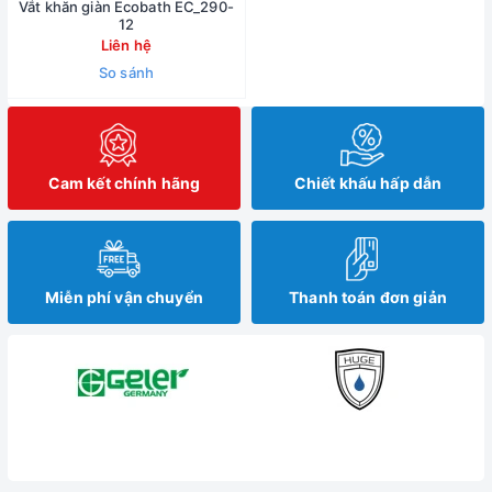
Vắt khăn giàn Ecobath EC_290-
12
Liên hệ
So sánh
Cam kết chính hãng
Chiết khấu hấp dẫn
Miễn phí vận chuyển
Thanh toán đơn giản