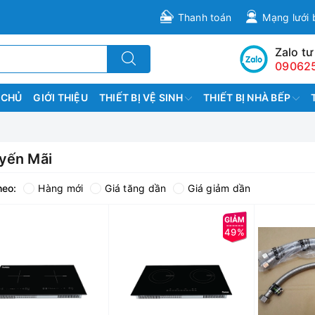
Thanh toán
Mạng lưới 
Zalo tư
09062
 CHỦ
GIỚI THIỆU
THIẾT BỊ VỆ SINH
THIẾT BỊ NHÀ BẾP
yến Mãi
heo:
Hàng mới
Giá tăng dần
Giá giảm dần
49%