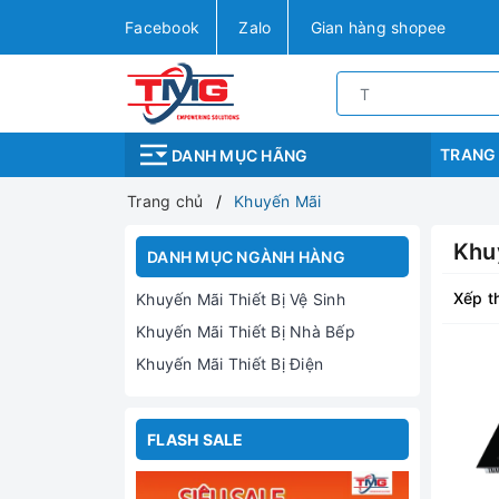
Facebook
Zalo
Gian hàng shopee
TRANG
DANH MỤC HÃNG
Trang chủ
Khuyến Mãi
Khu
DANH MỤC NGÀNH HÀNG
Xếp t
Khuyến Mãi Thiết Bị Vệ Sinh
Khuyến Mãi Thiết Bị Nhà Bếp
Khuyến Mãi Thiết Bị Điện
FLASH SALE