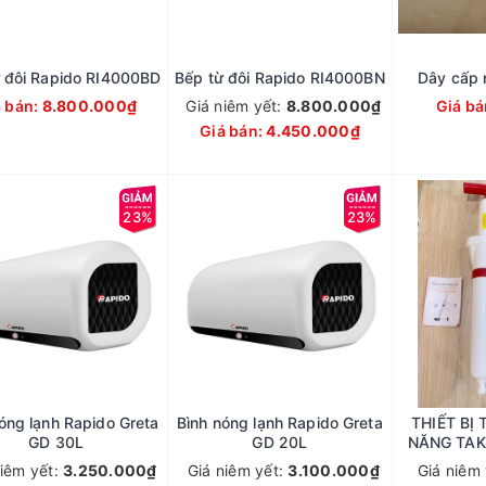
 đôi Rapido RI4000BD
Bếp từ đôi Rapido RI4000BN
Dây cấp 
á bán:
8.800.000₫
Giá niêm yết:
8.800.000₫
Giá bá
Giá bán:
4.450.000₫
23%
23%
óng lạnh Rapido Greta
Bình nóng lạnh Rapido Greta
THIẾT BỊ
GD 30L
GD 20L
NĂNG TAK
TT
niêm yết:
3.250.000₫
Giá niêm yết:
3.100.000₫
Giá niêm