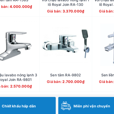
lỗ Royal Join RA-130
lỗ Royal
 bán:
4.000.000₫
Giá bán:
3.370.000₫
Giá bán
ậu lavabo nóng lạnh 3
Sen tắm RA-9802
Sen liề
Royal Join RA-9801
Giá bán:
2.700.000₫
Giá bán
á bán:
2.570.000₫
Chiết khấu hấp dẫn
Miễn phí vận chuyển