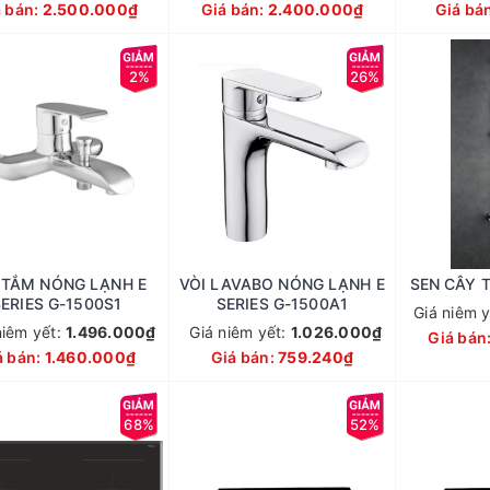
á bán:
2.500.000₫
Giá bán:
2.400.000₫
Giá bá
2%
26%
 TẮM NÓNG LẠNH E
VÒI LAVABO NÓNG LẠNH E
SEN CÂY 
SERIES G-1500S1
SERIES G-1500A1
Giá niêm 
niêm yết:
1.496.000₫
Giá niêm yết:
1.026.000₫
Giá bán
á bán:
1.460.000₫
Giá bán:
759.240₫
68%
52%