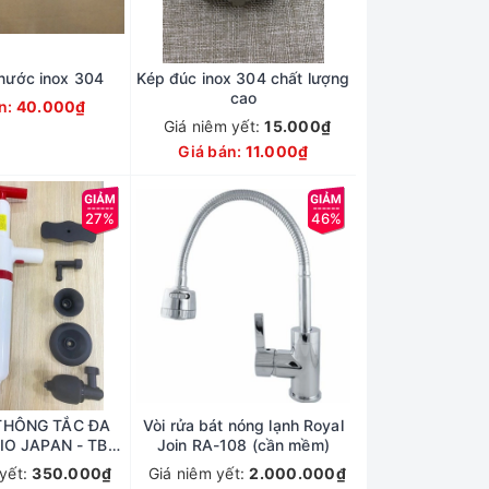
nước inox 304
Kép đúc inox 304 chất lượng
cao
n:
40.000₫
Giá niêm yết:
15.000₫
Giá bán:
11.000₫
27%
46%
 THÔNG TẮC ĐA
Vòi rửa bát nóng lạnh Royal
IO JAPAN - TB-
Join RA-108 (cần mềm)
DN-TKO
 yết:
350.000₫
Giá niêm yết:
2.000.000₫