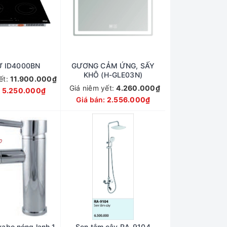
Ừ ID4000BN
GƯƠNG CẢM ỨNG, SẤY
KHÔ (H-GLE03N)
ết:
11.900.000₫
Giá niêm yết:
4.260.000₫
:
5.250.000₫
Giá bán:
2.556.000₫
vabo nóng lạnh 1
Sen tắm cây RA-9104