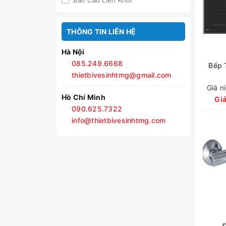
Bàn Cầu Liền Khối
gương cảm ứng sấy khô
Sen cây nóng lạnh
THÔNG TIN LIÊN HỆ
Vòi Lavabo
Hà Nội
Sen Cây Nhiệt Độ
085.249.6668
Bếp 
thietbivesinhtmg@gmail.com
Giá n
Hồ Chí Minh
Gi
090.625.7322
info@thietbivesinhtmg.com