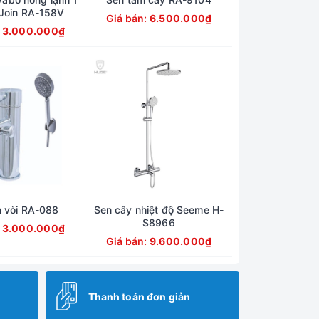
 Join RA-158V
Giá bán:
6.500.000₫
:
3.000.000₫
n vòi RA-088
Sen cây nhiệt độ Seeme H-
S8966
:
3.000.000₫
Giá bán:
9.600.000₫
Thanh toán đơn giản