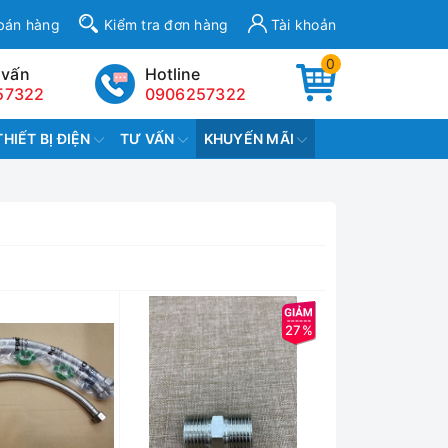
bán hàng
Kiểm tra đơn hàng
Tài khoản
0
 vấn
Hotline
57322
0906257322
THIẾT BỊ ĐIỆN
TƯ VẤN
KHUYẾN MÃI
27%