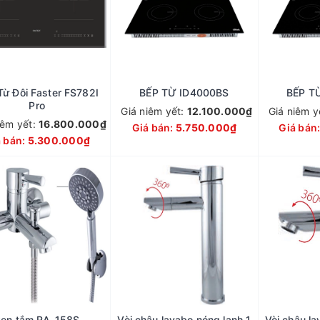
Từ Đôi Faster FS782I
BẾP TỪ ID4000BS
BẾP T
Pro
Giá niêm yết:
12.100.000₫
Giá niêm y
iêm yết:
16.800.000₫
Giá bán:
5.750.000₫
Giá bán
á bán:
5.300.000₫
Sen tắm RA-158S
Vòi chậu lavabo nóng lạnh 1
Vòi chậu la