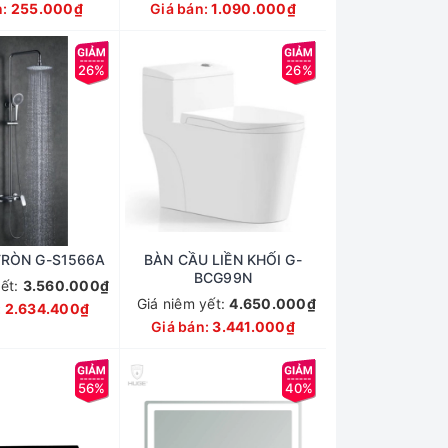
n:
255.000₫
Giá bán:
1.090.000₫
26%
26%
TRÒN G-S1566A
BÀN CẦU LIỀN KHỐI G-
BCG99N
yết:
3.560.000₫
Giá niêm yết:
4.650.000₫
:
2.634.400₫
Giá bán:
3.441.000₫
56%
40%