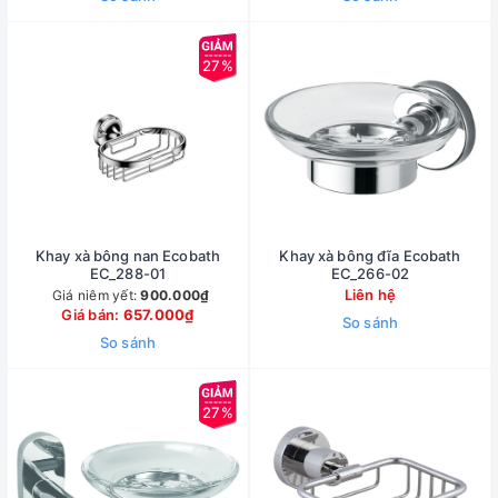
27%
Khay xà bông nan Ecobath
Khay xà bông đĩa Ecobath
EC_288-01
EC_266-02
Liên hệ
Giá niêm yết:
900.000₫
Giá bán:
657.000₫
So sánh
So sánh
27%