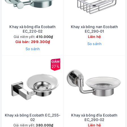
Khay xà bông đĩa Ecobath
Khay xà bông nan Ecobath
EC_220-02
EC_290-01
Liên hệ
Giá niêm yết:
410.000₫
Giá bán:
299.300₫
So sánh
So sánh
27%
Khay xà bông Ecobath EC_255-
Khay xà bông đĩa Ecobath
02
EC_290-02
Liên hệ
Giá niêm yết:
380.000₫