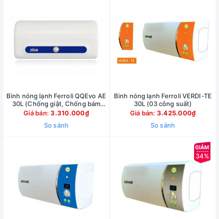
Bình nóng lạnh Ferroli QQEvo AE
Bình nóng lạnh Ferroli VERDI-TE
30L (Chống giật, Chống bám
30L (03 công suất)
cặn)
Giá bán:
3.310.000₫
Giá bán:
3.425.000₫
So sánh
So sánh
34%