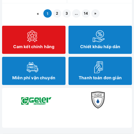
2
3
...
14
»
«
1
Cam kết chính hãng
Chiết khấu hấp dẫn
Miễn phí vận chuyển
Thanh toán đơn giản