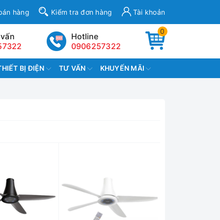
bán hàng
Kiểm tra đơn hàng
Tài khoản
0
 vấn
Hotline
57322
0906257322
THIẾT BỊ ĐIỆN
TƯ VẤN
KHUYẾN MÃI