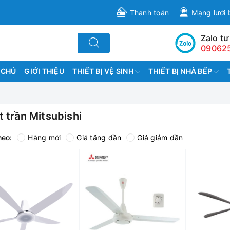
Thanh toán
Mạng lưới 
Zalo tư
09062
 CHỦ
GIỚI THIỆU
THIẾT BỊ VỆ SINH
THIẾT BỊ NHÀ BẾP
 trần Mitsubishi
heo:
Hàng mới
Giá tăng dần
Giá giảm dần