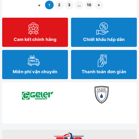
2
3
...
10
»
«
1
Cam kết chính hãng
Chiết khấu hấp dẫn
Miễn phí vận chuyển
Thanh toán đơn giản