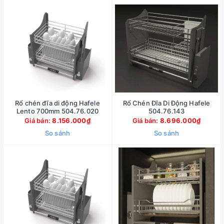
Rổ chén đĩa di động Hafele
Rổ Chén Đĩa Di Động Hafele
Lento 700mm 504.76.020
504.76.143
Giá bán:
8.156.000₫
Giá bán:
8.696.000₫
So sánh
So sánh