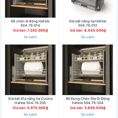
Kệ chén di động Hafele
Giá bát nâng hạ Hafele
504.76.014
504.76.012
Giá bán:
7.242.000₫
Giá bán:
8.443.000₫
So sánh
So sánh
Giá bát đĩa nâng hạ Cucina
Rổ Đựng Chén Đĩa Di Động
Hafele 504.76.205
Hafele 504.76.204
Giá bán:
5.975.000₫
Giá bán:
5.895.000₫
So sánh
So sánh