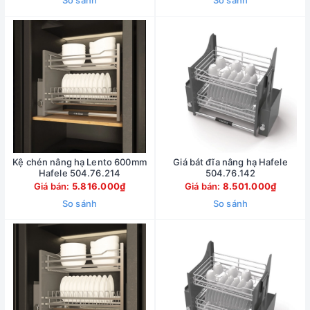
So sánh
So sánh
Kệ chén nâng hạ Lento 600mm
Giá bát đĩa nâng hạ Hafele
Hafele 504.76.214
504.76.142
Giá bán:
5.816.000₫
Giá bán:
8.501.000₫
So sánh
So sánh