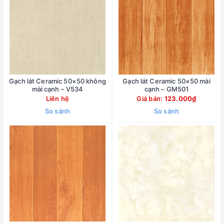
Gạch lát Ceramic 50×50 không
Gạch lát Ceramic 50×50 mài
mài cạnh – V534
cạnh – GM501
Liên hệ
Giá bán:
123.000₫
So sánh
So sánh