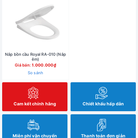
Nắp bồn cầu Royal RA-010 (Nắp
êm)
Giá bán:
1.000.000₫
So sánh
Cam kết chính hãng
Chiết khấu hấp dẫn
Miễn phí vận chuyển
Thanh toán đơn giản