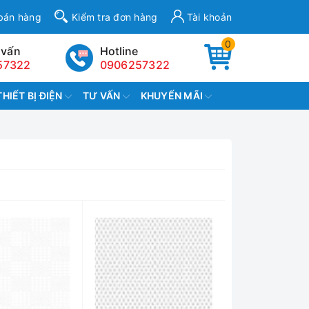
bán hàng
Kiểm tra đơn hàng
Tài khoản
0
 vấn
Hotline
57322
0906257322
THIẾT BỊ ĐIỆN
TƯ VẤN
KHUYẾN MÃI