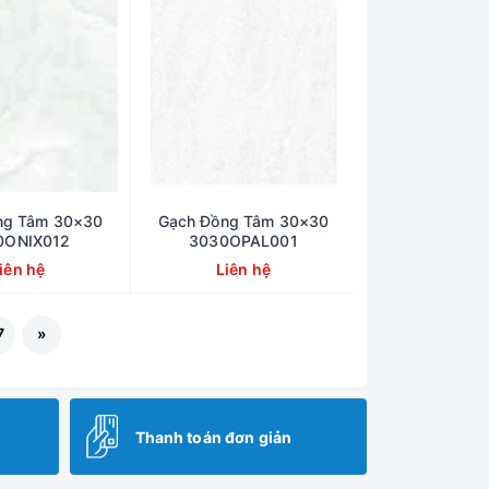
ng Tâm 30×30
Gạch Đồng Tâm 30×30
0ONIX012
3030OPAL001
iên hệ
Liên hệ
7
»
Thanh toán đơn giản