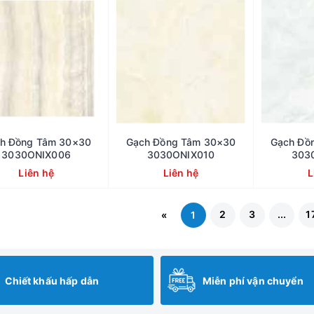
h Đồng Tâm 30×30
Gạch Đồng Tâm 30×30
Gạch Đồ
3030ONIX006
3030ONIX010
303
Liên hệ
Liên hệ
L
2
3
...
1
«
1
Chiết khấu hấp dẫn
Miễn phí vận chuyển