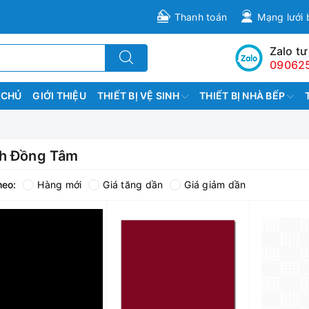
Thanh toán
Mạng lưới 
Zalo tư
09062
 CHỦ
GIỚI THIỆU
THIẾT BỊ VỆ SINH
THIẾT BỊ NHÀ BẾP
h Đồng Tâm
heo:
Hàng mới
Giá tăng dần
Giá giảm dần